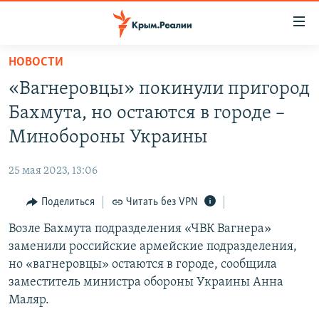
Доступность
ссылки
Вернуться
НОВОСТИ
к
НОВОСТИ
«Вагнеровцы» покинули пригород
основному
СПЕЦПРОЕКТЫ
содержанию
Бахмута, но остаются в городе –
ВОДА
Вернутся
ГРУЗ 200
Минобороны Украины
к
ИСТОРИЯ
КАРТА ВОЕННЫХ ОБЪЕКТОВ КРЫМА
главной
25 мая 2023, 13:06
ЕЩЕ
11 ЛЕТ ОККУПАЦИИ КРЫМА. 11 ИСТОРИЙ СОПРОТИВЛЕНИЯ
навигации
Вернутся
Поделиться
Читать без VPN
РАДІО СВОБОДА
ИНТЕРАКТИВ
к
Возле Бахмута подразделения «ЧВК Вагнера»
КАК ОБОЙТИ БЛОКИРОВКУ
ИНФОГРАФИКА
поиску
заменили российские армейские подразделения,
ТЕЛЕПРОЕКТ КРЫМ.РЕАЛИИ
но «вагнеровцы» остаются в городе, сообщила
Українською
заместитель министра обороны Украины Анна
СОВЕТЫ ПРАВОЗАЩИТНИКОВ
Qırımtatar
Маляр.
ПРОПАВШИЕ БЕЗ ВЕСТИ