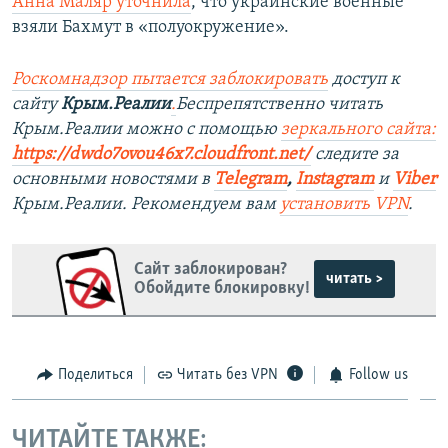
Анна Маляр уточнила
, что украинские военные
взяли Бахмут в «полуокружение».
Роскомнадзор пытается заблокировать
доступ к
сайту
Крым.Реалии
.
Беспрепятственно читать
Крым.Реалии можно с помощью
зеркального сайта:
https://dwdo7ovou46x7.cloudfront.net/
следите за
основными новостями в
Telegram
,
Instagram
и
Viber
Крым.Реалии. Рекомендуем вам
установить VPN
.
Сайт заблокирован?
читать >
Обойдите блокировку!
Поделиться
Читать без VPN
Follow us
ЧИТАЙТЕ ТАКЖЕ: