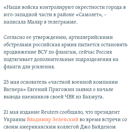
ПРИСОЕДИНЯЙТЕСЬ!
ПОБЕДИТЕЛЕЙ НЕ СУДЯТ?
«Наши войска контролируют окрестности города в
юго-западной части в районе «Самолет», –
КРЫМ.НЕПОКОРЕННЫЙ
написала Маляр в телеграмме.
ELIFBE
Согласно ее утверждению, артиллерийскими
УКРАИНСКАЯ ПРОБЛЕМА КРЫМА
обстрелами российская армия пытается остановить
Все сайты RFE/RL
продвижение ВСУ по флангам, сейчас Россия
подтягивает дополнительные подразделения на
фланги для усиления.
25 мая основатель «частной военной компании
Вагнера» Евгений Пригожин заявил о начале
вывода наемников своей ЧВК из Бахмута.
21 мая издание Reuters сообщило, что президент
Украины
Владимир Зеленский
во время встречи со
своим американским коллегой Джо Байденом