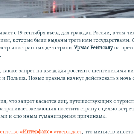
ывает с 19 сентября въезд для граждан России, в том 
изы, которые были выданы третьими государствами. 
истр иностранных дел страны
Урмас Рейнсалу
на прес
.
, также запрет на въезд для россиян с шенгенскими в
 и Польша. Новые правила начнут действовать в ночь с
вил, что запрет касается лиц, путешествующих с тури
затрагивает желающих посетить страну с целью встреч
ами и «по иным гуманитарным причинам».
гентство
«Интерфакс»
утверждает
, что министр иност