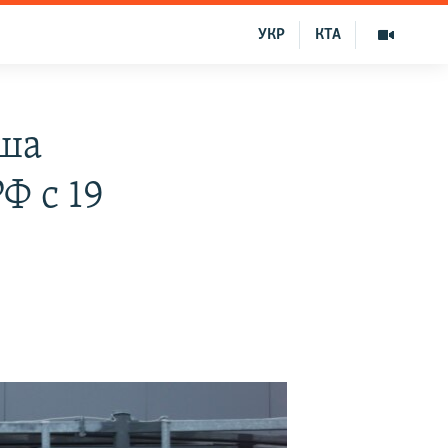
УКР
КТА
ьша
Ф с 19