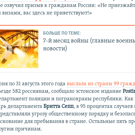
е озвучил призыв к гражданам России: «Не приезжайт
визами, вас здесь не приветствуют!»
БОЛЬШЕ ПО ТЕМЕ:
7-й месяц войны (главные военн
новости)
юня по 31 августа этого года
выслала из страны 99 граж
ъезде 582 россиянам, сообщало эстонское издание
Post
епартамент полиции и погранохраны республики. Как
арь департамента
Бритта Сепп
, в 95 процентах случае
редставляли угрозу общественному порядку и безопас
основание для пребывания в стране. Остальные пять п
ругим причинам.