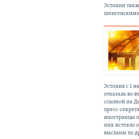
Эстонии такж
шенгенскими 
Эстония с 1 и
отказала во в
ссылкой на Д
пресс-секрет
иностранцы п
них истекло 
высланы по д