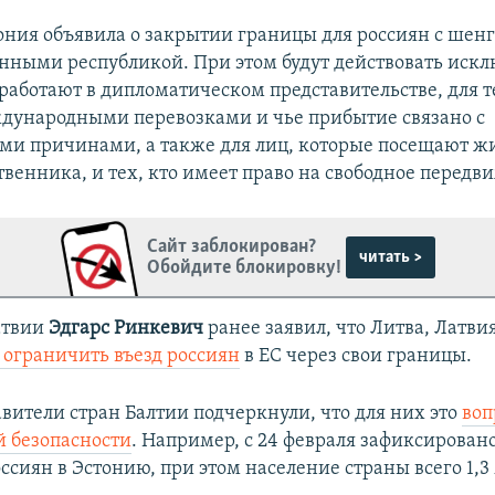
стония объявила о закрытии границы для россиян с ше
нными республикой. При этом будут действовать искл
работают в дипломатическом представительстве, для те
ждународными перевозками и чье прибытие связано с
и причинами, а также для лиц, которые посещают ж
венника, и тех, кто имеет право на свободное передв
Сайт заблокирован?
читать >
Обойдите блокировку!
атвии
Эдгарс Ринкевич
ранее заявил, что Литва, Латви
 ограничить въезд россиян
в ЕС через свои границы.
авители стран Балтии подчеркнули, что для них это
воп
 безопасности
. Например, с 24 февраля зафиксирован
ссиян в Эстонию, при этом население страны всего 1,