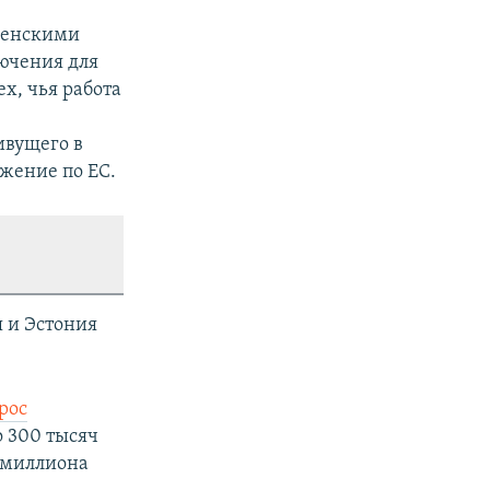
нгенскими
ючения для
х, чья работа
ивущего в
ижение по ЕС.
я и Эстония
рос
о 300 тысяч
3 миллиона