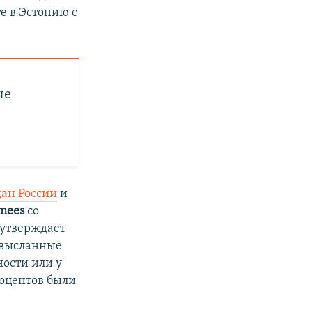
е в Эстонию с
ые
дан России
и
imees
со
 утверждает
в высланные
ности или у
роцентов были