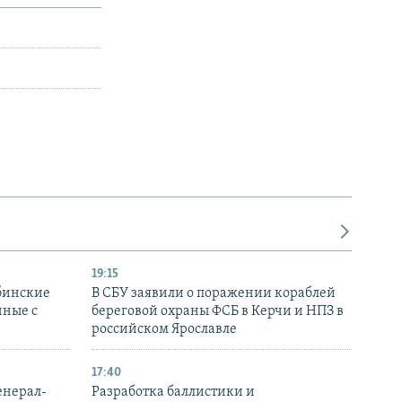
19:15
бинские
В СБУ заявили о поражении кораблей
нные с
береговой охраны ФСБ в Керчи и НПЗ в
российском Ярославле
17:40
енерал-
Разработка баллистики и