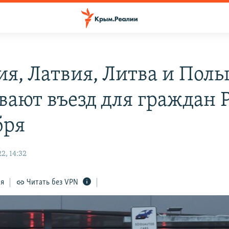
ия, Латвия, Литва и Пол
вают въезд для граждан Р
бря
2, 14:32
ся
Читать без VPN