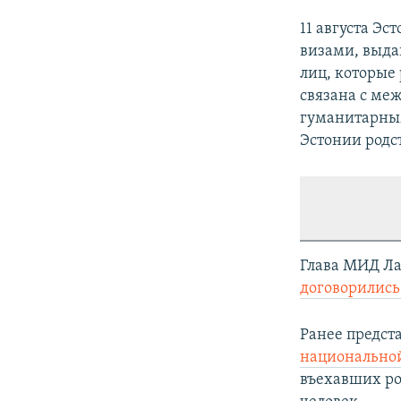
11 августа Э
визами, выда
лиц, которые 
связана с ме
гуманитарным
Эстонии родст
Глава МИД Л
договорились
Ранее предст
национальной
въехавших ро