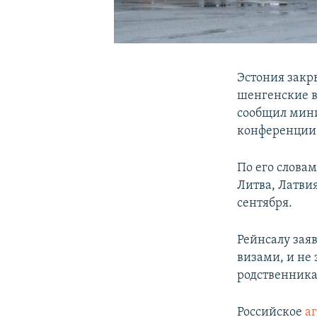
Эстония закр
шенгенские в
сообщил мин
конференции
По его словам
Литва, Латвия
сентября.
Рейнсалу зая
визами, и не 
родственник
Российское
а