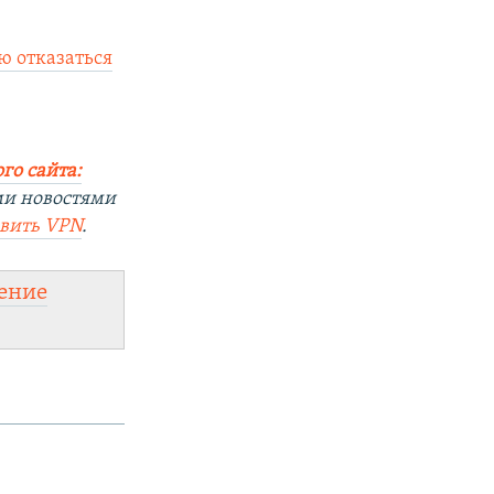
ю отказаться
го сайта:
ми новостями
овить
VPN
.
ение