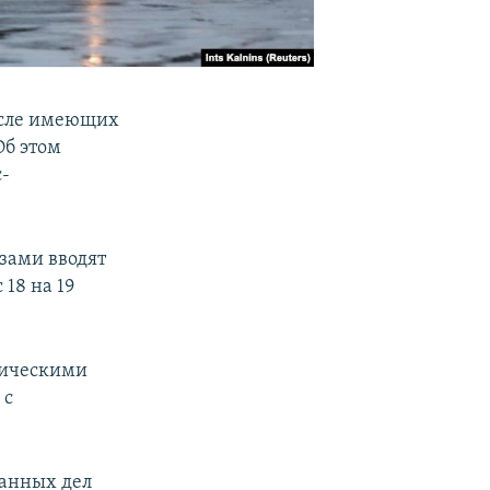
числе имеющих
Об этом
с-
изами вводят
 18 на 19
стическими
 с
ранных дел