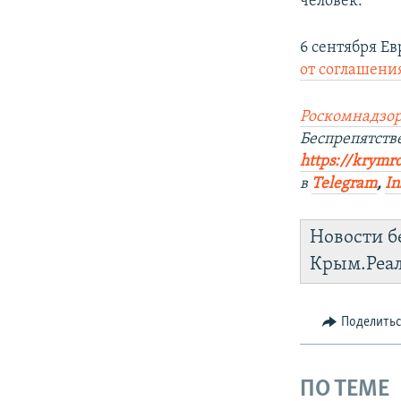
человек.
6 сентября Е
от соглашени
Роскомнадзор
Беспрепятст
https://krymr
в
Telegram
,
In
Новости б
Крым.Реа
Поделить
ПО ТЕМЕ