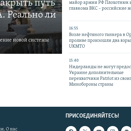
закрыть путь
майор армии РФ Плохотнюк и
главкома ВКС – российские 
. Реально ли
16:55
Возле нефтяного танкера в 
ление новой системы
проливе произошли два взры
UKMTO
15:40
Нидерланды не могут предос
Украине дополнительные
перехватчики Patriot из своих
Минобороны страны
ПРИСОЕДИНЯЙТЕСЬ!
и. О нас