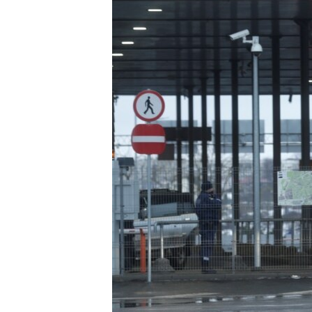
ПОБЕДИТЕЛЕЙ НЕ СУДЯТ?
КРЫМ.НЕПОКОРЕННЫЙ
ELIFBE
УКРАИНСКАЯ ПРОБЛЕМА КРЫМА