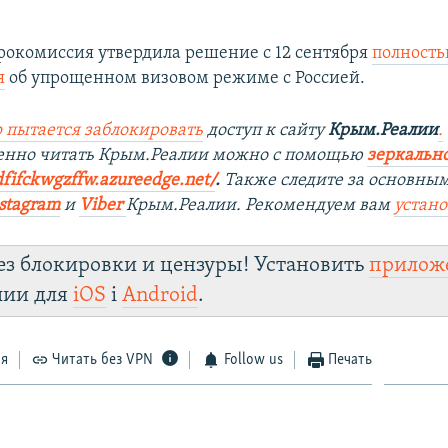
врокомиссия утвердила решение с 12 сентября
полность
я
об упрощенном визовом режиме с Россией.
 пытается заблокировать
доступ к сайту
Крым.Реалии
.
венно читать Крым.Реалии можно с помощью
зеркально
dfifckwgzffw.azureedge.net/
. ​
Также следите за основны
stagram
и
Viber
Крым.Реалии. Рекомендуем вам
устан
ез блокировки и цензуры! Установить
прилож
лии для
iOS
і
Android
.
ся
Читать без VPN
Follow us
Печать