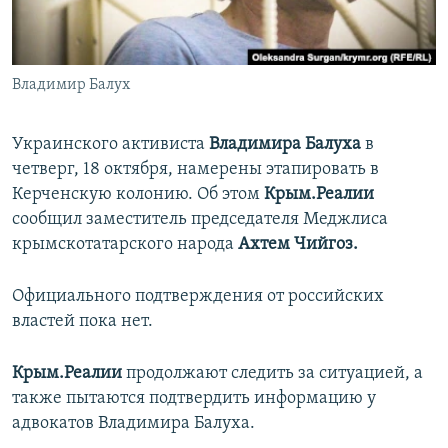
ПРИСОЕДИНЯЙТЕСЬ!
ПОБЕДИТЕЛЕЙ НЕ СУДЯТ?
КРЫМ.НЕПОКОРЕННЫЙ
Владимир Балух
ELIFBE
УКРАИНСКАЯ ПРОБЛЕМА КРЫМА
Украинского активиста
Владимира Балуха
в
Все сайты RFE/RL
четверг, 18 октября, намерены этапировать в
Керченскую колонию. Об этом
Крым.Реалии
сообщил заместитель председателя Меджлиса
крымскотатарского народа
Ахтем Чийгоз.
Официального подтверждения от российских
властей пока нет.
Крым.Реалии
продолжают следить за ситуацией, а
также пытаются подтвердить информацию у
адвокатов Владимира Балуха.