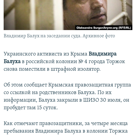
ПРИСОЕДИНЯЙТЕСЬ!
ПОБЕДИТЕЛЕЙ НЕ СУДЯТ?
КРЫМ.НЕПОКОРЕННЫЙ
ELIFBE
Владимир Балух на заседании суда. Архивное фото
УКРАИНСКАЯ ПРОБЛЕМА КРЫМА
Все сайты RFE/RL
Украинского активиста из Крыма
Владимира
Балуха
в российской колонии № 4 города Торжок
снова поместили в штрафной изолятор.
Об этом сообщает Крымская правозащитная группа
со ссылкой на родственников Балуха. По их
информации, Балуха закрыли в ШИЗО 30 июля, он
пробудет там 15 суток.
Как отмечают правозащитники, за четыре месяца
пребывания Владимира Балуха в колонии Торжка