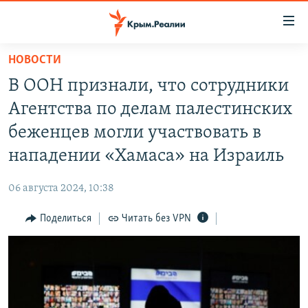
Доступность
ссылки
Вернуться
НОВОСТИ
к
НОВОСТИ
В ООН признали, что сотрудники
основному
СПЕЦПРОЕКТЫ
содержанию
Агентства по делам палестинских
ВОДА
Вернутся
ГРУЗ 200
беженцев могли участвовать в
к
ИСТОРИЯ
КАРТА ВОЕННЫХ ОБЪЕКТОВ КРЫМА
нападении «Хамаса» на Израиль
главной
ЕЩЕ
11 ЛЕТ ОККУПАЦИИ КРЫМА. 11 ИСТОРИЙ СОПРОТИВЛЕНИЯ
навигации
06 августа 2024, 10:38
Вернутся
РАДІО СВОБОДА
ИНТЕРАКТИВ
к
Поделиться
Читать без VPN
КАК ОБОЙТИ БЛОКИРОВКУ
ИНФОГРАФИКА
поиску
ТЕЛЕПРОЕКТ КРЫМ.РЕАЛИИ
Українською
СОВЕТЫ ПРАВОЗАЩИТНИКОВ
Qırımtatar
ПРОПАВШИЕ БЕЗ ВЕСТИ