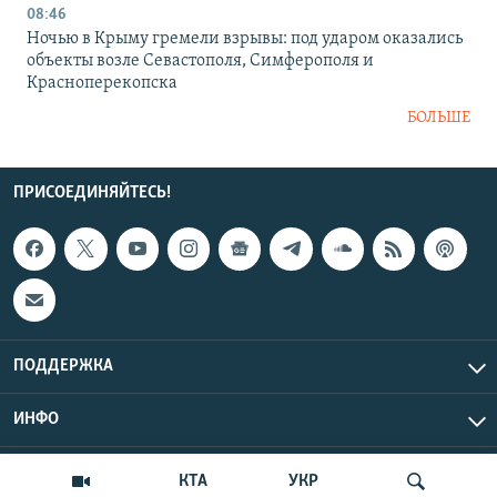
08:46
Ночью в Крыму гремели взрывы: под ударом оказались
объекты возле Севастополя, Симферополя и
Красноперекопска
БОЛЬШЕ
ПРИСОЕДИНЯЙТЕСЬ!
ПОДДЕРЖКА
ИНФО
UTC+3
Copyright Крым.Реалии, 2026 | Все права защищены.
КТА
УКР