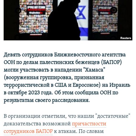
ПРИСОЕДИНЯЙТЕСЬ!
ПОБЕДИТЕЛЕЙ НЕ СУДЯТ?
КРЫМ.НЕПОКОРЕННЫЙ
ELIFBE
УКРАИНСКАЯ ПРОБЛЕМА КРЫМА
Все сайты RFE/RL
Девять сотрудников Ближневосточного агентства
ООН по делам палестинских беженцев (БАПОР)
могли участвовать в нападении "Хамаса"
(вооруженная группировка, признанная
террористической в США и Евросоюзе) на Израиль
в октябре 2023 года. Об этом сообщила ООН по
результатам своего расследования.
В организации отметили, что нашли "достаточные"
доказательства возможной
причастности
сотрудников БАПОР
к атакам. По словам