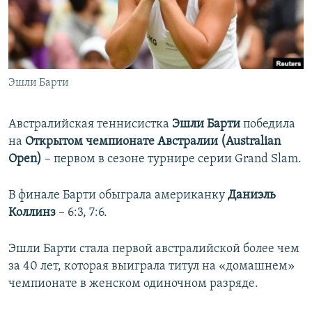
ПРИСОЕДИНЯЙТЕСЬ!
ПОБЕДИТЕЛЕЙ НЕ СУДЯТ?
КРЫМ.НЕПОКОРЕННЫЙ
ELIFBE
Эшли Барти
УКРАИНСКАЯ ПРОБЛЕМА КРЫМА
Все сайты RFE/RL
Австралийская теннисистка
Эшли Барти
победила
на
Открытом чемпионате Австралии (Australian
Open)
– первом в сезоне турнире серии Grand Slam.
В финале Барти обыграла американку
Даниэль
Коллинз
– 6:3, 7:6.
Эшли Барти стала первой австралийской более чем
за 40 лет, которая выиграла титул на «домашнем»
чемпионате в женском одиночном разряде.