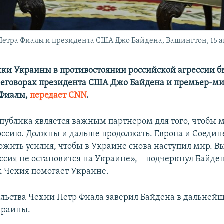
тра Фиалы и президента США Джо Байдена, Вашингтон, 15 ап
ки Украины в противостоянии российской агрессии б
реговорах президента США Джо Байдена и премьер-м
 Фиалы,
передает CNN
.
публика является важным партнером для того, чтобы 
оссию. Должны и дальше продолжать. Европа и Соеди
жить усилия, чтобы в Украине снова наступил мир. В
оссия не остановится на Украине», – подчеркнул Байден
ак Чехия помогает Украине.
ельства Чехии Петр Фиала заверил Байдена в дальней
краины.