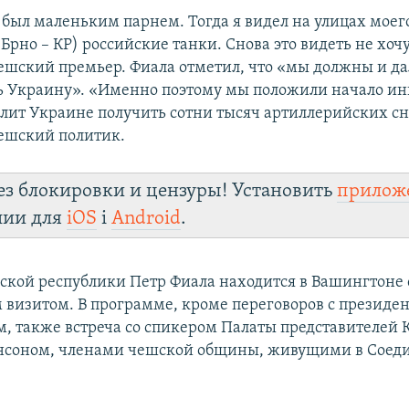
я был маленьким парнем. Тогда я видел на улицах моег
 Брно – КР) российские танки. Снова это видеть не хочу
ешский премьер. Фиала отметил, что «мы должны и д
 Украину». «Именно поэтому мы положили начало ин
олит Украине получить сотни тысяч артиллерийских сн
ешский политик.
ез блокировки и цензуры! Установить
прилож
лии для
iOS
і
Android
.
кой республики Петр Фиала находится в Вашингтоне 
визитом. В программе, кроме переговоров с презид
, также встреча со спикером Палаты представителей 
соном, членами чешской общины, живущими в Соед