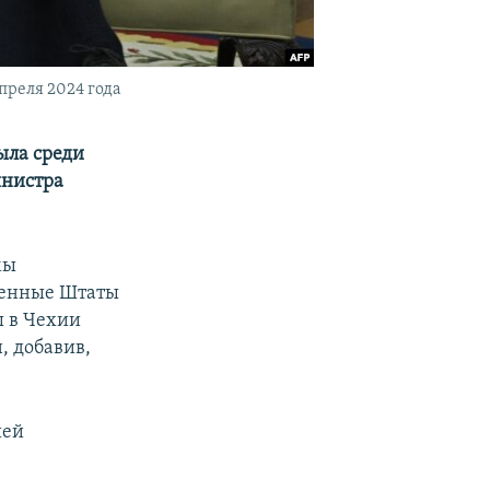
реля 2024 года
ыла среди
инистра
мы
ненные Штаты
ы в Чехии
, добавив,
шей