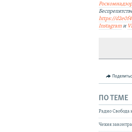
Роскомнадзор
Беспрепятст
https://d2e0f4
Instagram
и
V
Поделить
ПО ТЕМЕ
Радио Свобода 
Чехия законтра