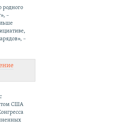
о родного
», –
альше
ициативе,
арядов», –
ение
с
ентом США
Конгресса
иненных