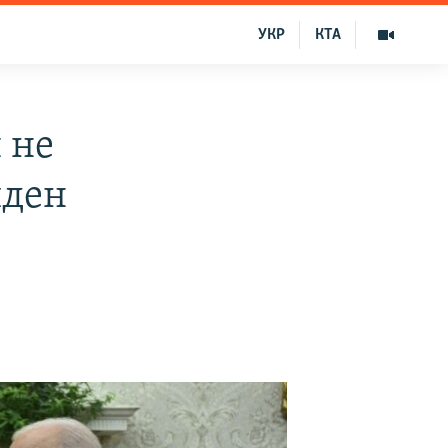
УКР
КТА
 не
йден