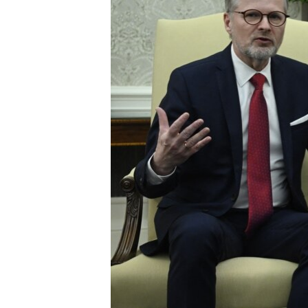
ПОБЕДИТЕЛЕЙ НЕ СУДЯТ?
КРЫМ.НЕПОКОРЕННЫЙ
ELIFBE
УКРАИНСКАЯ ПРОБЛЕМА КРЫМА