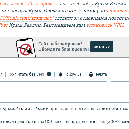
 пытается заблокировать
доступ к сайту Крым.Реалии.
венно читать Крым.Реалии можно с помощью
зеркально
507junfl.cloudfront.net/
следите за основными новостя
iber
Крым.Реалии. Рекомендуем вам
установить
VPN
.
Сайт заблокирован?
читать >
Обойдите блокировку!
ся
Читать без VPN
Follow us
Печать
и Крым.Реалии в России признали «нежелательной» организ
ктовала для Украины 180 тысяч снарядов и ищет еще 300 тыся