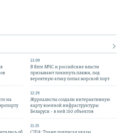
13:09
 в
В Ялте МЧС и российские власти
нов
призывают покинуть пляжи, под
вероятную атаку попал морской порт
12:29
то на
Журналисты создали интерактивную
аэропорту
карту военной инфраструктуры
Беларуси – в ней 150 объектов
11:25
итались об
США: Трамп подписал указы,