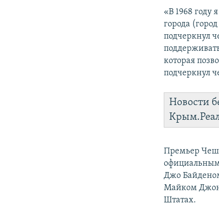
«В 1968 году 
города (город
подчеркнул ч
поддерживать
которая позв
подчеркнул ч
Новости б
Крым.Реа
Премьер Чешс
официальным 
Джо Байденом
Майком Джон
Штатах.