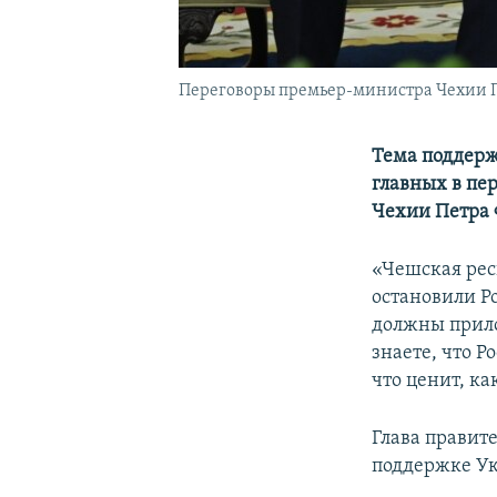
Переговоры премьер-министра Чехии Пе
Тема поддерж
главных в пе
Чехии Петра
«Чешская рес
остановили Р
должны прило
знаете, что Р
что ценит, к
Глава правит
поддержке У