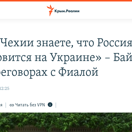
Чехии знаете, что Россия
овится на Украине» – Ба
реговорах с Фиалой
12:25
ся
Читать без VPN