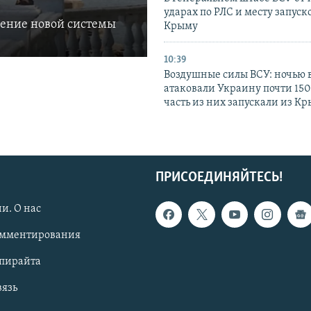
ударах по РЛС и месту запуск
ление новой системы
Крыму
10:39
Воздушные силы ВСУ: ночью 
атаковали Украину почти 150
часть из них запускали из К
ПРИСОЕДИНЯЙТЕСЬ!
и. О нас
омментирования
опирайта
вязь