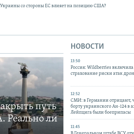
Украины со стороны ЕС влияет на позицию США?
НОВОСТИ
13:50
Россия: Wildberries включила
страхование риски атак дро
12:52
СМИ: в Германии отрицают, ч
закрыть путь
борту украинского Ан-124 в 
Лейпцига были боеприпасы
. Реально ли
11:45
В Генеральном штабе ВСУ отч