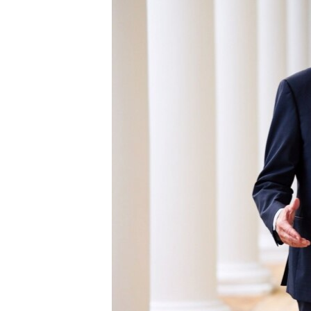
ПОБЕДИТЕЛЕЙ НЕ СУДЯТ?
КРЫМ.НЕПОКОРЕННЫЙ
ELIFBE
УКРАИНСКАЯ ПРОБЛЕМА КРЫМА