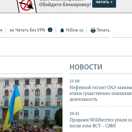
читать >
Обойдите блокировку!
ся
Читать без VPN
Follow us
Печать
НОВОСТИ
23:00
Нефтяной гигант ОАЭ заявляе
атаки существенно повлияли 
деятельность
20:41
Продажи Wildberries упали н
после атак ВСУ – СМИ