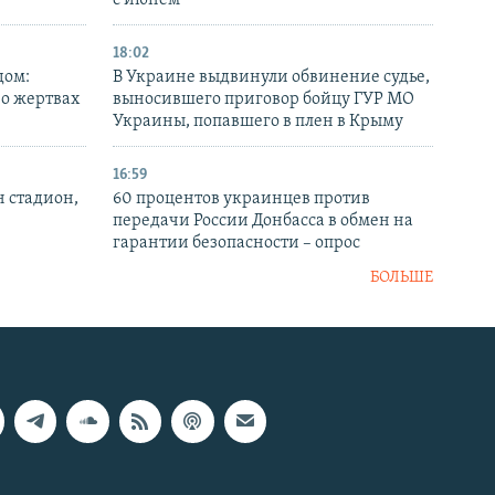
с июнем
18:02
дом:
В Украине выдвинули обвинение судье,
 о жертвах
выносившего приговор бойцу ГУР МО
Украины, попавшего в плен в Крыму
16:59
н стадион,
60 процентов украинцев против
передачи России Донбасса в обмен на
гарантии безопасности – опрос
БОЛЬШЕ