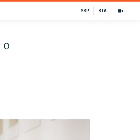
УКР
КТА
 о