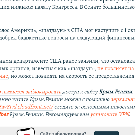
их нижнюю палату Конгресса. В Сенате большинство
олос Америки», «шатдаун» в США мог наступить с 1 окт
одобрил бюджетные вопросы на следующий финансовый
енном департаменте США ранее заявили, что остановка
ных органов, известная как «шатдаун»,
не повлияет н
ине
, но может повлиять на скорость ее предоставления
 пытается заблокировать
доступ к сайту
Крым.Реалии
.
венно читать Крым.Реалии можно с помощью
зеркально
5av8ivd.cloudfront.net/
следите за основными новостям
iber
Крым.Реалии. Рекомендуем вам
установить VPN
.
Сайт заблокирован?