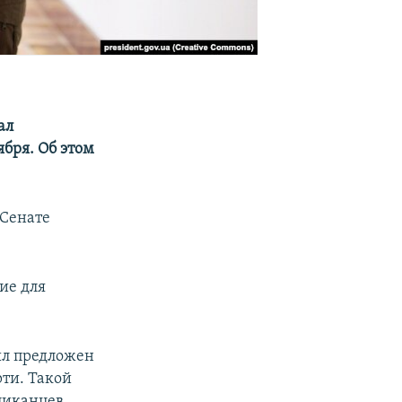
ал
бря. Об этом
 Сенате
ие для
ыл предложен
ти. Такой
ликанцев,