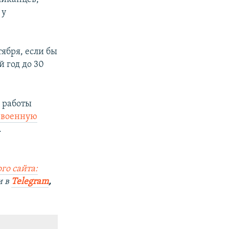
 у
ября, если бы
 год до 30
 работы
а военную
.
го сайта:
и в
Telegram
,