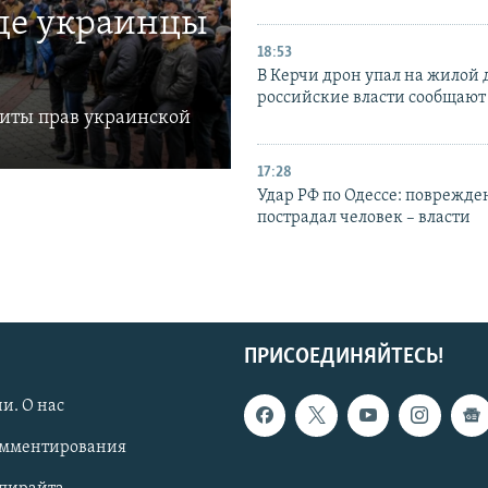
где украинцы
18:53
В Керчи дрон упал на жилой 
российские власти сообщают
щиты прав украинской
17:28
Удар РФ по Одессе: поврежде
пострадал человек – власти
ПРИСОЕДИНЯЙТЕСЬ!
и. О нас
омментирования