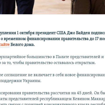
ступления 1 октября президент США Джо Байден подпис
 о временном финансировании правительства до 17 ноя
сайте
Белого дома.
вухпартийное большинство в Палате представителей и
 за то, чтобы правительство оставалось открытым.
ое соглашение не включает в себя новое финансирован
 поддержки Украины.
сирования правительства рассчитан на 45 дней. Он б
аты представителей республиканцем Кевином Маккар
ета связан с позицией консервативного крыла респуб