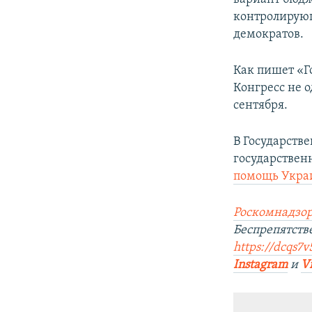
контролирующ
демократов.
Как пишет «Г
Конгресс не 
сентября.
В Государств
государствен
помощь Укра
Роскомнадзор
Беспрепятст
https://dcqs7v
Instagram
и
V