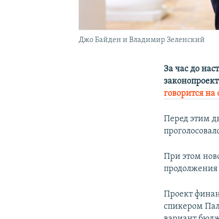
Джо Байден и Владимир Зеленский
За час до на
законопроект
говорится на 
Перед этим д
проголосовало
При этом нов
продолжения
Проект финан
спикером Пал
вариант бюдж