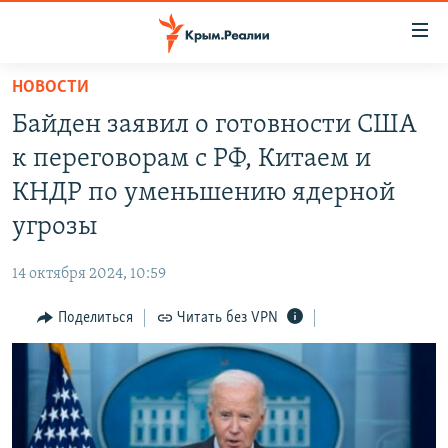
Доступность
ссылки
Вернуться
НОВОСТИ
к
НОВОСТИ
Байден заявил о готовности США
основному
СПЕЦПРОЕКТЫ
содержанию
к переговорам с РФ, Китаем и
ВОДА
Вернутся
ГРУЗ 200
КНДР по уменьшению ядерной
к
ИСТОРИЯ
КАРТА ВОЕННЫХ ОБЪЕКТОВ КРЫМА
угрозы
главной
ЕЩЕ
11 ЛЕТ ОККУПАЦИИ КРЫМА. 11 ИСТОРИЙ СОПРОТИВЛЕНИЯ
навигации
14 октября 2024, 10:59
Вернутся
РАДІО СВОБОДА
ИНТЕРАКТИВ
к
Поделиться
Читать без VPN
КАК ОБОЙТИ БЛОКИРОВКУ
ИНФОГРАФИКА
поиску
ТЕЛЕПРОЕКТ КРЫМ.РЕАЛИИ
Українською
СОВЕТЫ ПРАВОЗАЩИТНИКОВ
Qırımtatar
ПРОПАВШИЕ БЕЗ ВЕСТИ