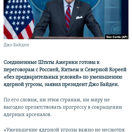
ПРИСОЕДИНЯЙТЕСЬ!
ПОБЕДИТЕЛЕЙ НЕ СУДЯТ?
КРЫМ.НЕПОКОРЕННЫЙ
ELIFBE
УКРАИНСКАЯ ПРОБЛЕМА КРЫМА
Все сайты RFE/RL
Джо Байден
Соединенные Штаты Америки готовы к
переговорам с Россией, Китаем и Северной Кореей
«без предварительных условий» по уменьшению
ядерной угрозы, заявил президент Джо Байден.
По его словам, ни этим странам, ни миру не
выгодно препятствовать прогрессу в сокращении
ядерных арсеналов.
«Уменьшение ядерной угрозы важно не несмотря