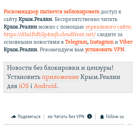
Роскомнадзор пытается заблокировать
доступ к
сайту
Крым.Реалии
. Беспрепятственно читать
Крым.Реалии
можно с помощью
зеркального сайта:
https://d3a1ftdb2p4mjb.cloudfront.net/
следите за
основными новостями в
Telegram
,
Instagram
и
Viber
Крым.Реалии
. Рекомендуем вам
установить VPN
.
Новости без блокировки и цензуры!
Установить
приложение
Крым.Реалии
для
iOS
і
Android
.
Поделиться
Читать без VPN
Follow us