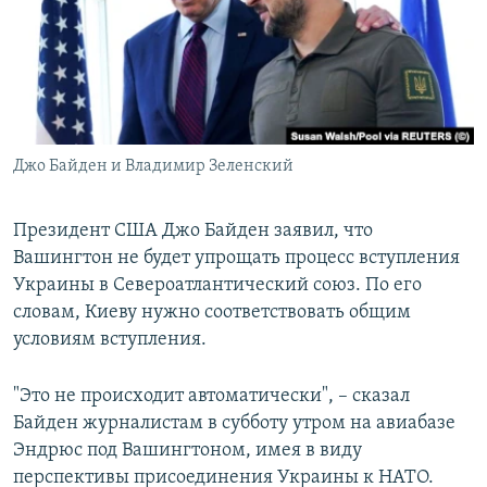
ПРИСОЕДИНЯЙТЕСЬ!
ПОБЕДИТЕЛЕЙ НЕ СУДЯТ?
КРЫМ.НЕПОКОРЕННЫЙ
ELIFBE
УКРАИНСКАЯ ПРОБЛЕМА КРЫМА
Все сайты RFE/RL
Джо Байден и Владимир Зеленский
Президент США Джо Байден заявил, что
Вашингтон не будет упрощать процесс вступления
Украины в Североатлантический союз. По его
словам, Киеву нужно соответствовать общим
условиям вступления.
"Это не происходит автоматически", – сказал
Байден журналистам в субботу утром на авиабазе
Эндрюс под Вашингтоном, имея в виду
перспективы присоединения Украины к НАТО.