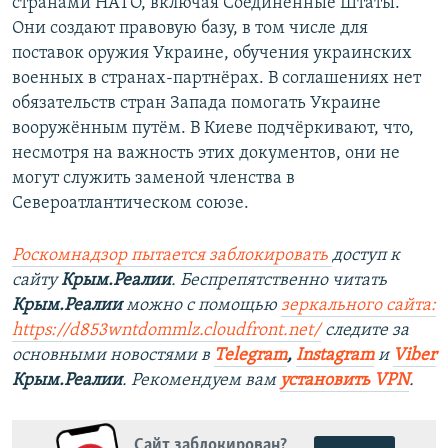
странами НАТО, включая Соединённые Штаты.
Они создают правовую базу, в том числе для
поставок оружия Украине, обучения украинских
военных в странах-партнёрах. В соглашениях нет
обязательств стран Запада помогать Украине
вооружённым путём. В Киеве подчёркивают, что,
несмотря на важность этих документов, они не
могут служить заменой членства в
Североатлантическом союзе.
Роскомнадзор пытается заблокировать
доступ к
сайту
Крым.Реалии
. Беспрепятственно читать
Крым.Реалии
можно с помощью
зеркального сайта:
https://d853wntdommlz.cloudfront.net/
следите за
основными новостями в
Telegram
,
Instagram
и
Viber
Крым.Реалии
. Рекомендуем вам
установить VPN
.
Сайт заблокирован?