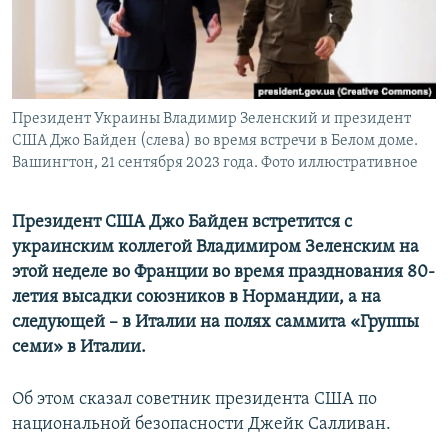
ПРИСОЕДИНЯЙТЕСЬ!
ПОБЕДИТЕЛЕЙ НЕ СУДЯТ?
КРЫМ.НЕПОКОРЕННЫЙ
ELIFBE
Президент Украины Владимир Зеленский и президент
УКРАИНСКАЯ ПРОБЛЕМА КРЫМА
США Джо Байден (слева) во время встречи в Белом доме.
Все сайты RFE/RL
Вашингтон, 21 сентября 2023 года. Фото иллюстративное
Президент США Джо Байден встретится с
украинским коллегой Владимиром Зеленским на
этой неделе во Франции во время празднования 80-
летия высадки союзников в Нормандии, а на
следующей – в Италии на полях саммита «Группы
семи» в Италии.
Об этом сказал советник президента США по
национальной безопасности Джейк Салливан.