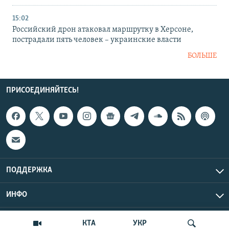
15:02
Российский дрон атаковал маршрутку в Херсоне,
пострадали пять человек – украинские власти
БОЛЬШЕ
ПРИСОЕДИНЯЙТЕСЬ!
ПОДДЕРЖКА
ИНФО
UTC+3
Copyright Крым.Реалии, 2026 | Все права защищены.
КТА
УКР