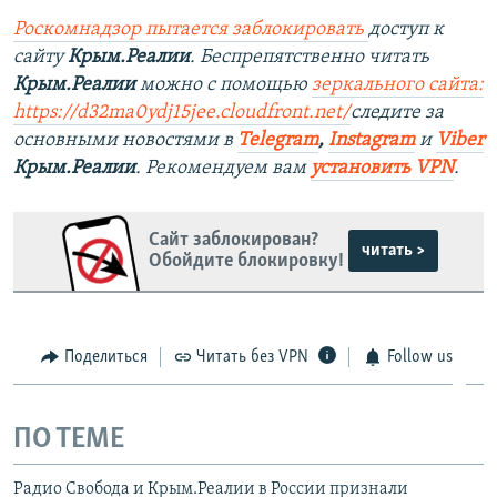
Роскомнадзор пытается заблокировать
доступ к
сайту
Крым.Реалии
. Беспрепятственно читать
Крым.Реалии
можно с помощью
зеркального сайта:
https://d32ma0ydj15jee.cloudfront.net/
следите за
основными новостями в
Telegram
,
Instagram
и
Viber
Крым.Реалии
. Рекомендуем вам
установить VPN
.
Сайт заблокирован?
читать >
Обойдите блокировку!
Поделиться
Читать без VPN
Follow us
ПО ТЕМЕ
Радио Свобода и Крым.Реалии в России признали