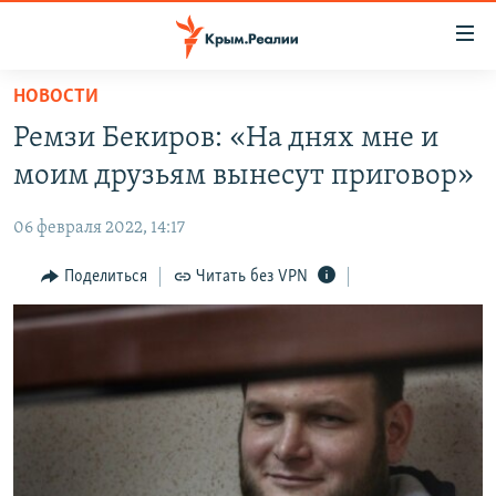
Доступность
ссылки
Вернуться
НОВОСТИ
к
НОВОСТИ
Ремзи Бекиров: «На днях мне и
основному
СПЕЦПРОЕКТЫ
содержанию
моим друзьям вынесут приговор»
ВОДА
Вернутся
ГРУЗ 200
к
06 февраля 2022, 14:17
ИСТОРИЯ
КАРТА ВОЕННЫХ ОБЪЕКТОВ КРЫМА
главной
ЕЩЕ
Поделиться
Читать без VPN
11 ЛЕТ ОККУПАЦИИ КРЫМА. 11 ИСТОРИЙ СОПРОТИВЛЕНИЯ
навигации
Вернутся
РАДІО СВОБОДА
ИНТЕРАКТИВ
к
КАК ОБОЙТИ БЛОКИРОВКУ
ИНФОГРАФИКА
поиску
ТЕЛЕПРОЕКТ КРЫМ.РЕАЛИИ
Українською
СОВЕТЫ ПРАВОЗАЩИТНИКОВ
Qırımtatar
ПРОПАВШИЕ БЕЗ ВЕСТИ