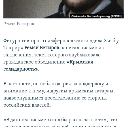
ПРИСОЕДИНЯЙТЕСЬ!
ПОБЕДИТЕЛЕЙ НЕ СУДЯТ?
КРЫМ.НЕПОКОРЕННЫЙ
Ремзи Бекиров
ELIFBE
УКРАИНСКАЯ ПРОБЛЕМА КРЫМА
Фигурант второго симферопольского «дела Хизб ут-
Все сайты RFE/RL
Тахрир»
Ремзи Бекиров
написал письмо из
заключения, текст которого опубликовало
гражданское объединение
«Крымская
солидарность»
.
В частности, он поблагодарил за поддержку и
внимание к нему, и другим крымским татарам,
подвернувшимся преследованию со стороны
российских властей.
«В данном письме хотел бы рассказать о том, что