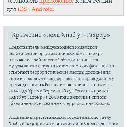
Установить
приложение
Крым.Реалии
для
iOS
і
Android
.
Крымские «дела Хизб ут-Тахрир»
Представители международной исламской
политической организации «Хизб ут-Тахрир»
называют своей миссией объединение всех
мусульманских стран в исламском халифате, но они
отвергают террористические методы достижения
этого и говорят, что подвергаются несправедливому
преследованию в России и в оккупированном ею в
2014 году Крыму. Верховный суд России запретил
«Хизб ут-Тахрир» в 2003 году, включив в список
объединений, названных «террористическими».
Защитники арестованных и осужденных по «делу
Хизб ут-Тахрир» крымчан считают их преследование