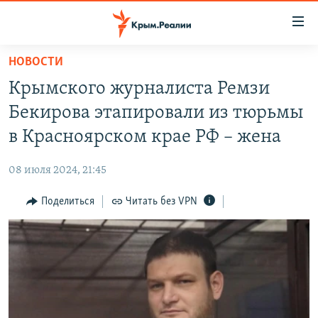
Доступность
ссылки
Вернуться
НОВОСТИ
к
НОВОСТИ
Крымского журналиста Ремзи
основному
СПЕЦПРОЕКТЫ
содержанию
Бекирова этапировали из тюрьмы
ВОДА
Вернутся
ГРУЗ 200
в Красноярском крае РФ – жена
к
ИСТОРИЯ
КАРТА ВОЕННЫХ ОБЪЕКТОВ КРЫМА
главной
08 июля 2024, 21:45
ЕЩЕ
11 ЛЕТ ОККУПАЦИИ КРЫМА. 11 ИСТОРИЙ СОПРОТИВЛЕНИЯ
навигации
Вернутся
Поделиться
Читать без VPN
РАДІО СВОБОДА
ИНТЕРАКТИВ
к
КАК ОБОЙТИ БЛОКИРОВКУ
ИНФОГРАФИКА
поиску
ТЕЛЕПРОЕКТ КРЫМ.РЕАЛИИ
Українською
СОВЕТЫ ПРАВОЗАЩИТНИКОВ
Qırımtatar
ПРОПАВШИЕ БЕЗ ВЕСТИ