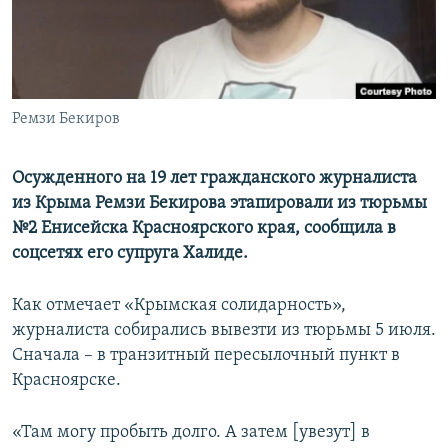
ПРИСОЕДИНЯЙТЕСЬ!
ПОБЕДИТЕЛЕЙ НЕ СУДЯТ?
КРЫМ.НЕПОКОРЕННЫЙ
ELIFBE
Ремзи Бекиров
УКРАИНСКАЯ ПРОБЛЕМА КРЫМА
Все сайты RFE/RL
Осужденного на 19 лет гражданского журналиста
из Крыма Ремзи Бекирова этапировали из тюрьмы
№2 Енисейска Красноярского края, сообщила в
соцсетях его супруга Халиде.
Как отмечает «Крымская солидарность»,
журналиста собирались вывезти из тюрьмы 5 июля.
Сначала – в транзитный пересылочный пункт в
Красноярске.
«Там могу пробыть долго. А затем [увезут] в