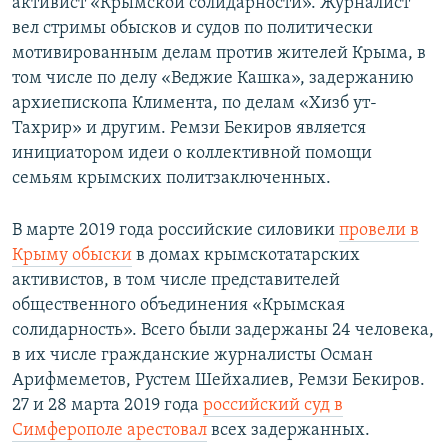
активист «Крымской солидарности». Журналист
вел стримы обысков и судов по политически
мотивированным делам против жителей Крыма, в
том числе по делу «Веджие Кашка», задержанию
архиепископа Климента, по делам «Хизб ут-
Тахрир» и другим. Ремзи Бекиров является
инициатором идеи о коллективной помощи
семьям крымских политзаключенных.
В марте 2019 года российские силовики
провели в
Крыму обыски
в домах крымскотатарских
активистов, в том числе представителей
общественного объединения «Крымская
солидарность». Всего были задержаны 24 человека,
в их числе гражданские журналисты Осман
Арифмеметов, Рустем Шейхалиев, Ремзи Бекиров.
27 и 28 марта 2019 года
российский суд в
Симферополе арестовал
всех задержанных.​