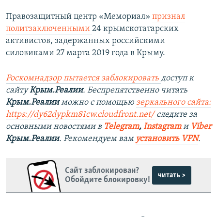
Правозащитный центр «Мемориал»
признал
политзаключенными
24 крымскотатарских
активистов, задержанных российскими
силовиками 27 марта 2019 года в Крыму.
Роскомнадзор пытается заблокировать
доступ к
сайту
Крым.Реалии
. Беспрепятственно читать
Крым.Реалии
можно с помощью
зеркального сайта:
https://dy62dypkm81cw.cloudfront.net/
следите за
основными новостями в
Telegram
,
Instagram
и
Viber
Крым.Реалии
. Рекомендуем вам
установить VPN
.
Сайт заблокирован?
читать >
Обойдите блокировку!