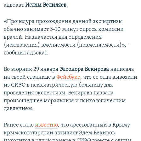
адвокат
Ислям Велиляев
.
«Процедура прохождения данной экспертизы
обычно занимает 5-10 минут опроса комиссии
врачей. Назначается для определения
(исключения) вменяемости (невменяемости)», –
сообщил адвокат.
Во вторник 29 января
Элеонора Бекирова
написала
на своей странице в
Фейсбуке
, что ее отца вывозили
из СИЗО в психиатрическую больницу для
проведения экспертизы. Бекирова назвала
произошедшее моральным и психологическим
давлением.
Ранее стало
известно
, что арестованный в Крыму
крымскотатарский активист
Эдем Бекиров
находится в одной камере в СИЗО вместе с одним