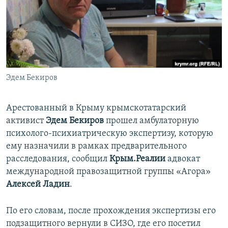
ПРИСОЕДИНЯЙТЕСЬ!
ПОБЕДИТЕЛЕЙ НЕ СУДЯТ?
КРЫМ.НЕПОКОРЕННЫЙ
ELIFBE
УКРАИНСКАЯ ПРОБЛЕМА КРЫМА
Все сайты RFE/RL
Эдем Бекиров
Арестованный в Крыму крымскотатарский
активист
Эдем Бекиров
прошел амбулаторную
психолого-психиатрическую экспертизу, которую
ему назначили в рамках предварительного
расследования, сообщил
Крым.Реалии
адвокат
международной правозащитной группы «Агора»
Алексей Ладин
.
По его словам, после прохождения экспертизы его
подзащитного вернули в СИЗО, где его посетил