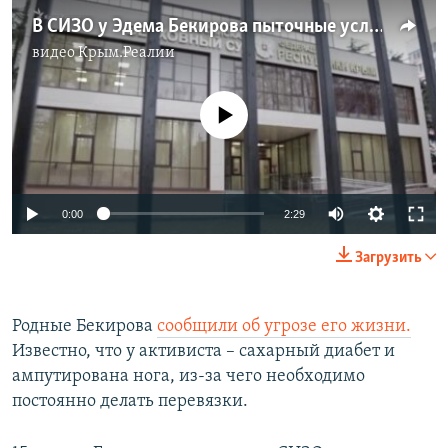
В СИЗО у Эдема Бекирова пыточные условия – адвокат (видео)
видео
Крым.Реалии
No media source currently available
0:00
2:29
Загрузить
Родные Бекирова
сообщили об угрозе его жизни.
Известно, что у активиста – сахарный диабет и
ампутирована нога, из-за чего необходимо
постоянно делать перевязки.