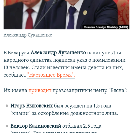
ПРИСОЕДИНЯЙТЕСЬ!
ПОБЕДИТЕЛЕЙ НЕ СУДЯТ?
КРЫМ.НЕПОКОРЕННЫЙ
ELIFBE
Александр Лукашенко
УКРАИНСКАЯ ПРОБЛЕМА КРЫМА
Все сайты RFE/RL
В Беларуси
Александр Лукашенко
накануне Дня
народного единства подписал указ о помиловании
13 человек. Стали известны имена девяти из них,
сообщает
"Настоящее Время".
Их имена
приводит
правозащитный центр "Вясна":
Игорь Быковских
был осужден на 1,5 года
"химии" за оскорбление должностного лица.
Виктор Калиновский
отбывал 2,5 года