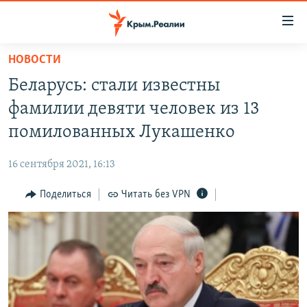
Доступность
ссылки
Вернуться
НОВОСТИ
к
НОВОСТИ
Беларусь: стали известны
основному
СПЕЦПРОЕКТЫ
содержанию
фамилии девяти человек из 13
ВОДА
Вернутся
ГРУЗ 200
помилованных Лукашенко
к
ИСТОРИЯ
КАРТА ВОЕННЫХ ОБЪЕКТОВ КРЫМА
главной
16 сентября 2021, 16:13
ЕЩЕ
11 ЛЕТ ОККУПАЦИИ КРЫМА. 11 ИСТОРИЙ СОПРОТИВЛЕНИЯ
навигации
Вернутся
Поделиться
Читать без VPN
РАДІО СВОБОДА
ИНТЕРАКТИВ
к
КАК ОБОЙТИ БЛОКИРОВКУ
ИНФОГРАФИКА
поиску
ТЕЛЕПРОЕКТ КРЫМ.РЕАЛИИ
Українською
СОВЕТЫ ПРАВОЗАЩИТНИКОВ
Qırımtatar
ПРОПАВШИЕ БЕЗ ВЕСТИ