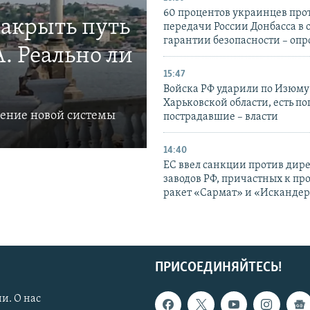
60 процентов украинцев про
закрыть путь
передачи России Донбасса в 
гарантии безопасности – опр
. Реально ли
15:47
Войска РФ ударили по Изюму
Харьковской области, есть п
ление новой системы
пострадавшие – власти
14:40
ЕС ввел санкции против дир
заводов РФ, причастных к пр
ракет «Сармат» и «Исканде
ПРИСОЕДИНЯЙТЕСЬ!
и. О нас