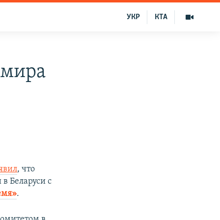
УКР
КТА
 мира
явил
, что
 в Беларуси с
емя»
.
комитетом в