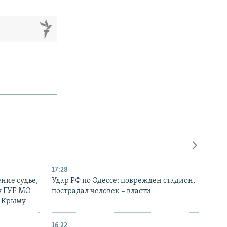
м
17:28
ние судье,
Удар РФ по Одессе: поврежден стадион,
у ГУР МО
пострадал человек – власти
в Крыму
16:22