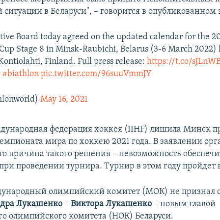
 ситуации в Беларуси", – говорится в опубликованном
ive Board today agreed on the updated calendar for the 
Cup Stage 8 in Minsk-Raubichi, Belarus (3-6 March 2022)
Kontiolahti, Finland. Full press release:
https://t.co/sJLnW
|
#biathlon
pic.twitter.com/96suuVmmJY
hlonworld)
May 16, 2021
дународная федерация хоккея (IIHF) лишила Минск п
емпионата мира по хоккею 2021 года. В заявлении ор
что причина такого решения – невозможность обеспечи
при проведении турнира. Турнир в этом году пройдет 
дународный олимпийский комитет (МОК) не признал 
ндра Лукашенко
–
Виктора Лукашенко
– новым главой
о олимпийского комитета (НОК) Беларуси.