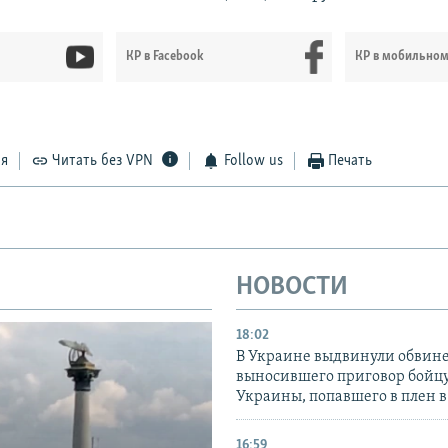
КР в Facebook
КР в мобильно
ся
Читать без VPN
Follow us
Печать
НОВОСТИ
18:02
В Украине выдвинули обвине
выносившего приговор бойц
Украины, попавшего в плен 
16:59