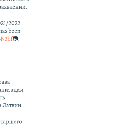
 заявлении.
2021/2022
 has been
BN3bf
📷:
рава
ганизации
ть
в Латвии.
старшего