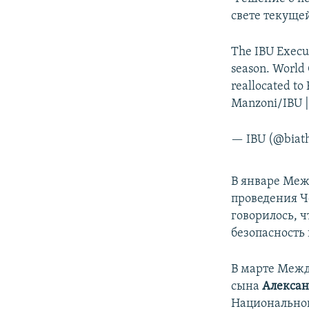
ПОБЕДИТЕЛЕЙ НЕ СУДЯТ?
свете текущей
КРЫМ.НЕПОКОРЕННЫЙ
The IBU Execut
ELIFBE
season. World 
УКРАИНСКАЯ ПРОБЛЕМА КРЫМА
reallocated to 
Manzoni/IBU 
— IBU (@biat
В январе Меж
проведения Ч
говорилось, 
безопасность 
В марте Меж
сына
Алекса
Национальног