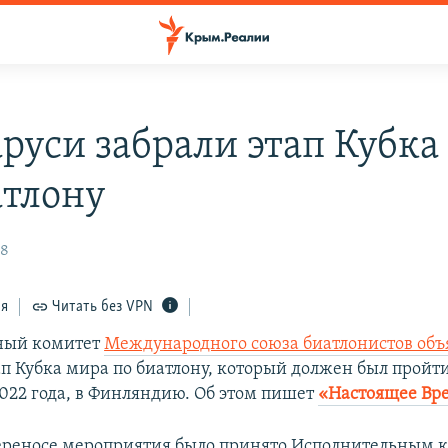
аруси забрали этап Кубка
атлону
58
ся
Читать без VPN
ный комитет
Международного союза биатлонистов объ
п Кубка мира по биатлону, который должен был пройти
2022 года, в Финляндию. Об этом пишет
«Настоящее Вр
ереносе мероприятия было принято Исполнительным 