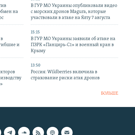
тив
В ГУР МО Украины опубликовали видео
обмен на
с морских дронов Magura, которые
ос
участвовали в атаке на Ялту 7 августа
15:15
 в
В ГУР МО Украины заявили об атаке на
огибшие и
ПЗРК «Панцирь-С1» и военный кран в
Крыму
13:50
екторов
Россия: Wildberries включила в
оизводству
страхование риски атак дронов
р»
БОЛЬШЕ