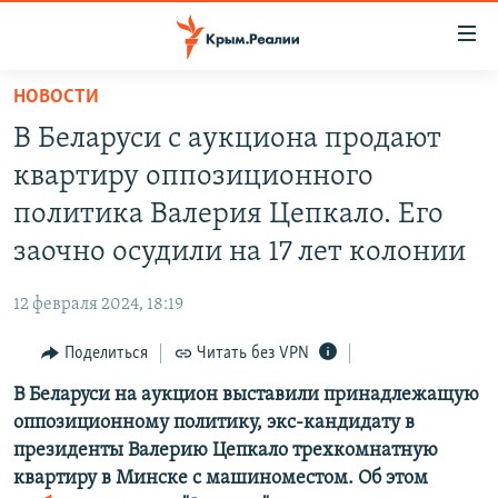
Доступность
ссылки
Вернуться
НОВОСТИ
к
НОВОСТИ
В Беларуси с аукциона продают
основному
СПЕЦПРОЕКТЫ
содержанию
квартиру оппозиционного
ВОДА
Вернутся
ГРУЗ 200
политика Валерия Цепкало. Его
к
ИСТОРИЯ
КАРТА ВОЕННЫХ ОБЪЕКТОВ КРЫМА
заочно осудили на 17 лет колонии
главной
ЕЩЕ
11 ЛЕТ ОККУПАЦИИ КРЫМА. 11 ИСТОРИЙ СОПРОТИВЛЕНИЯ
навигации
12 февраля 2024, 18:19
Вернутся
РАДІО СВОБОДА
ИНТЕРАКТИВ
к
Поделиться
Читать без VPN
КАК ОБОЙТИ БЛОКИРОВКУ
ИНФОГРАФИКА
поиску
В Беларуси на аукцион выставили принадлежащую
ТЕЛЕПРОЕКТ КРЫМ.РЕАЛИИ
Українською
оппозиционному политику, экс-кандидату в
СОВЕТЫ ПРАВОЗАЩИТНИКОВ
президенты Валерию Цепкало трехкомнатную
Qırımtatar
квартиру в Минске с машиноместом. Об этом
ПРОПАВШИЕ БЕЗ ВЕСТИ