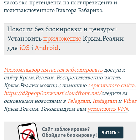
часов экс-претендента на пост президента и
политзаключенного Виктора Бабарико.
Новости без блокировки и цензуры!
Установить
приложение
Крым.Реалии
для
iOS
і
Android
.
Роскомнадзор пытается заблокировать
доступ к
сайту Крым.Реалии. Беспрепятственно читать
Крым.Реалии можно с помощью
зеркального сайта:
https://d2pehp0oxwuasf.cloudfront.net/
следите за
основными новостями в
Telegram
,
Instagram
и
Viber
Крым.Реалии. Рекомендуем вам
установить VPN
.
Сайт заблокирован?
читать >
Обойдите блокировку!