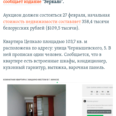
сообщает издание
"Зеркало".
ПРИСОЕДИНЯЙТЕСЬ!
ПОБЕДИТЕЛЕЙ НЕ СУДЯТ?
КРЫМ.НЕПОКОРЕННЫЙ
Аукцион должен состояться 27 февраля, начальная
стоимость недвижимости составляет
358,4 тысячи
ELIFBE
белорусских рублей ($109,5 тысячи).
УКРАИНСКАЯ ПРОБЛЕМА КРЫМА
Все сайты RFE/RL
Квартира Цепкало площадью 103,7 кв. м
расположена по адресу: улица Чернышевского, 5. В
ней прописан один человек. Сообщается, что в
квартире есть встроенные шкафы, кондиционер,
кухонный гарнитур, вытяжка, варочная панель.