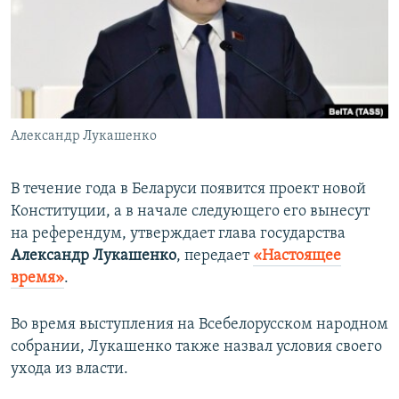
ПРИСОЕДИНЯЙТЕСЬ!
ПОБЕДИТЕЛЕЙ НЕ СУДЯТ?
КРЫМ.НЕПОКОРЕННЫЙ
ELIFBE
УКРАИНСКАЯ ПРОБЛЕМА КРЫМА
Все сайты RFE/RL
Александр Лукашенко
В течение года в Беларуси появится проект новой
Конституции, а в начале следующего его вынесут
на референдум, утверждает глава государства
Александр Лукашенко
, передает
«Настоящее
время»
.
Во время выступления на Всебелорусском народном
собрании, Лукашенко также назвал условия своего
ухода из власти.