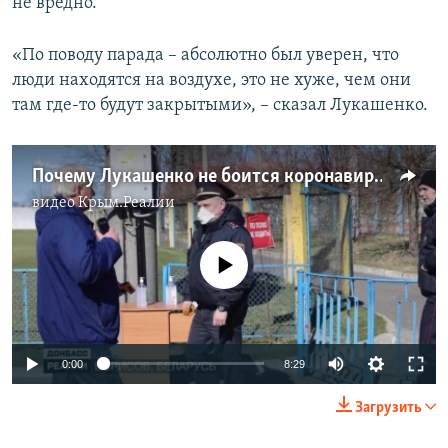
не вредно.
«По поводу парада – абсолютно был уверен, что
люди находятся на воздухе, это не хуже, чем они
там где-то будут закрытыми», – сказал Лукашенко.
Почему Лукашенко не боится коронавируса? (видео)
видео
Крым.Реалии
No media source currently available
Auto
0:00
8:29
270p
Загрузить
360p