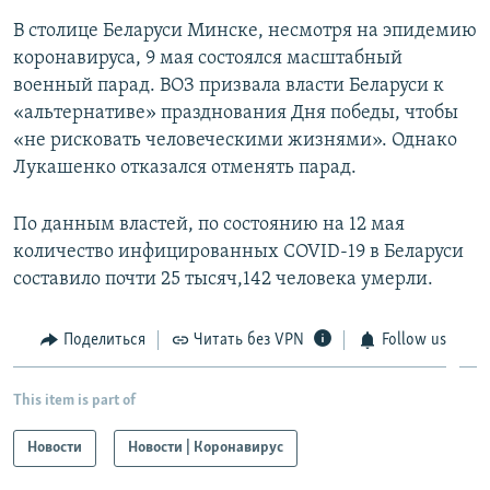
Auto
270p
360p
404p
404p
В столице Беларуси Минске, несмотря на эпидемию
коронавируса, 9 мая состоялся масштабный
1080p
1080p
военный парад. ВОЗ призвала власти Беларуси к
«альтернативе» празднования Дня победы, чтобы
«не рисковать человеческими жизнями». Однако
Лукашенко отказался отменять парад.
По данным властей, по состоянию на 12 мая
количество инфицированных COVID-19 в Беларуси
составило почти 25 тысяч,142 человека умерли.
Поделиться
Читать без VPN
Follow us
This item is part of
Новости
Новости | Коронавирус