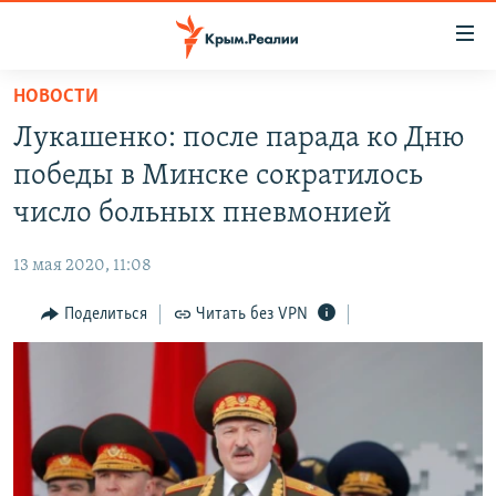
Доступность
ссылки
Вернуться
НОВОСТИ
к
НОВОСТИ
Лукашенко: после парада ко Дню
основному
СПЕЦПРОЕКТЫ
содержанию
победы в Минске сократилось
ВОДА
Вернутся
ГРУЗ 200
число больных пневмонией
к
ИСТОРИЯ
КАРТА ВОЕННЫХ ОБЪЕКТОВ КРЫМА
главной
13 мая 2020, 11:08
ЕЩЕ
11 ЛЕТ ОККУПАЦИИ КРЫМА. 11 ИСТОРИЙ СОПРОТИВЛЕНИЯ
навигации
Вернутся
Поделиться
Читать без VPN
РАДІО СВОБОДА
ИНТЕРАКТИВ
к
КАК ОБОЙТИ БЛОКИРОВКУ
ИНФОГРАФИКА
поиску
ТЕЛЕПРОЕКТ КРЫМ.РЕАЛИИ
Українською
СОВЕТЫ ПРАВОЗАЩИТНИКОВ
Qırımtatar
ПРОПАВШИЕ БЕЗ ВЕСТИ