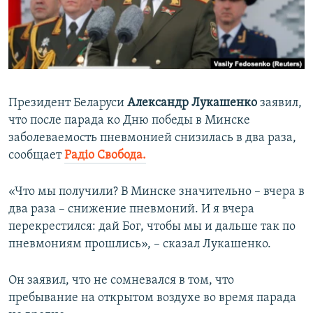
ПРИСОЕДИНЯЙТЕСЬ!
ПОБЕДИТЕЛЕЙ НЕ СУДЯТ?
КРЫМ.НЕПОКОРЕННЫЙ
ELIFBE
УКРАИНСКАЯ ПРОБЛЕМА КРЫМА
Президент Беларуси
Александр Лукашенко
заявил,
Все сайты RFE/RL
что после парада ко Дню победы в Минске
заболеваемость пневмонией снизилась в два раза,
сообщает
Радіо Свобода.
«Что мы получили? В Минске значительно – вчера в
два раза – снижение пневмоний. И я вчера
перекрестился: дай Бог, чтобы мы и дальше так по
пневмониям прошлись», – сказал Лукашенко.
Он заявил, что не сомневался в том, что
пребывание на открытом воздухе во время парада