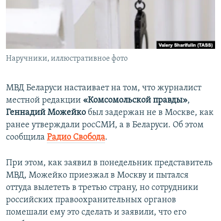
ПРИСОЕДИНЯЙТЕСЬ!
ПОБЕДИТЕЛЕЙ НЕ СУДЯТ?
КРЫМ.НЕПОКОРЕННЫЙ
ELIFBE
Наручники, иллюстративное фото
УКРАИНСКАЯ ПРОБЛЕМА КРЫМА
Все сайты RFE/RL
МВД Беларуси настаивает на том, что журналист
местной редакции
«Комсомольской правды»
,
Геннадий Можейко
был задержан не в Москве, как
ранее утверждали росСМИ, а в Беларуси. Об этом
сообщила
Радио Свобода
.
При этом, как заявил в понедельник представитель
МВД, Можейко приезжал в Москву и пытался
оттуда вылететь в третью страну, но сотрудники
российских правоохранительных органов
помешали ему это сделать и заявили, что его