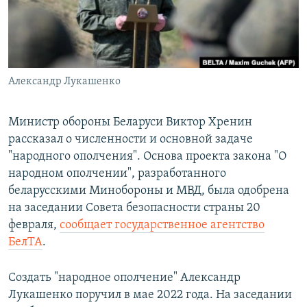
ПРИСОЕДИНЯЙТЕСЬ!
ПОБЕДИТЕЛЕЙ НЕ СУДЯТ?
КРЫМ.НЕПОКОРЕННЫЙ
ELIFBE
Александр Лукашенко
УКРАИНСКАЯ ПРОБЛЕМА КРЫМА
Все сайты RFE/RL
Министр обороны Беларуси Виктор Хренин
рассказал о численности и основной задаче
"народного ополчения". Основа проекта закона "О
народном ополчении", разработанного
беларусскими Минобороны и МВД, была одобрена
на заседании Совета безопасности страны 20
февраля,
сообщает государственное агентство
БелТА
.
Создать "народное ополчение" Александр
Лукашенко поручил в мае 2022 года. На заседании