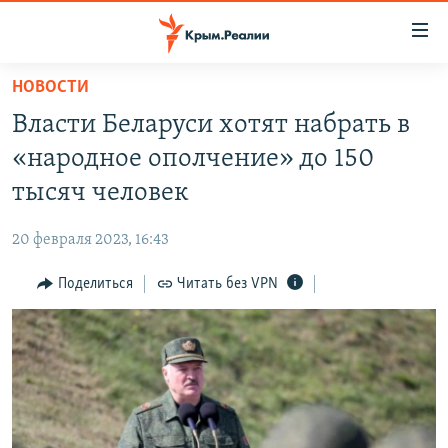
Доступность
ссылки
Вернуться
НОВОСТИ
к
НОВОСТИ
Власти Беларуси хотят набрать в
основному
СПЕЦПРОЕКТЫ
содержанию
«народное ополчение» до 150
ВОДА
Вернутся
ГРУЗ 200
тысяч человек
к
ИСТОРИЯ
КАРТА ВОЕННЫХ ОБЪЕКТОВ КРЫМА
главной
20 февраля 2023, 16:43
ЕЩЕ
11 ЛЕТ ОККУПАЦИИ КРЫМА. 11 ИСТОРИЙ СОПРОТИВЛЕНИЯ
навигации
Вернутся
Поделиться
Читать без VPN
РАДІО СВОБОДА
ИНТЕРАКТИВ
к
КАК ОБОЙТИ БЛОКИРОВКУ
ИНФОГРАФИКА
поиску
ТЕЛЕПРОЕКТ КРЫМ.РЕАЛИИ
Українською
СОВЕТЫ ПРАВОЗАЩИТНИКОВ
Qırımtatar
ПРОПАВШИЕ БЕЗ ВЕСТИ