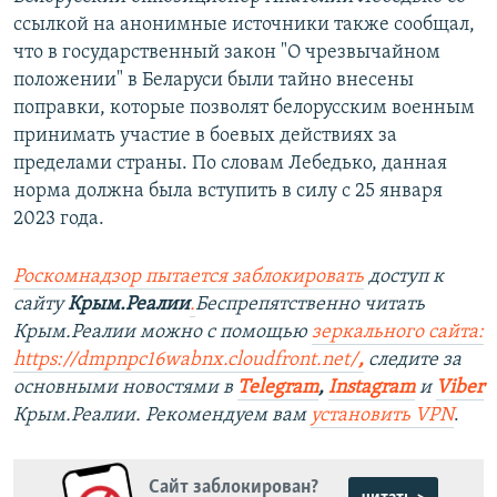
ссылкой на анонимные источники также сообщал,
что в государственный закон "О чрезвычайном
положении" в Беларуси были тайно внесены
поправки, которые позволят белорусским военным
принимать участие в боевых действиях за
пределами страны. По словам Лебедько, данная
норма должна была вступить в силу с 25 января
2023 года.
Роскомнадзор пытается заблокировать
доступ к
сайту
Крым.Реалии
.
Беспрепятственно читать
Крым.Реалии можно с помощью
зеркального сайта:
https://dmpnpc16wabnx.cloudfront.net/
,
следите за
основными новостями в
Telegram
,
Instagram
и
Viber
Крым.Реалии. Рекомендуем вам
установить VPN
.
Сайт заблокирован?