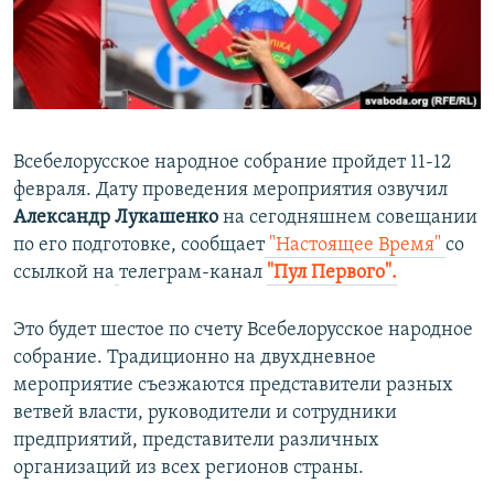
ПРИСОЕДИНЯЙТЕСЬ!
ПОБЕДИТЕЛЕЙ НЕ СУДЯТ?
КРЫМ.НЕПОКОРЕННЫЙ
ELIFBE
УКРАИНСКАЯ ПРОБЛЕМА КРЫМА
Всебелорусское народное собрание пройдет 11-12
Все сайты RFE/RL
февраля. Дату проведения мероприятия озвучил
Александр Лукашенко
на сегодняшнем совещании
по его подготовке, сообщает
"Настоящее Время"
со
ссылкой на
телеграм-канал
"Пул Первого".
Это будет шестое по счету Всебелорусское народное
собрание. Традиционно на двухдневное
мероприятие съезжаются представители разных
ветвей власти, руководители и сотрудники
предприятий, представители различных
организаций из всех регионов страны.