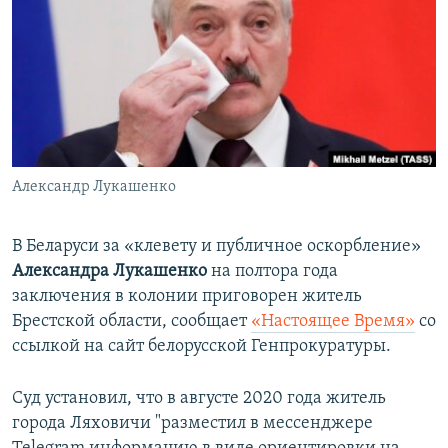
ПРИСОЕДИНЯЙТЕСЬ!
ПОБЕДИТЕЛЕЙ НЕ СУДЯТ?
КРЫМ.НЕПОКОРЕННЫЙ
ELIFBE
УКРАИНСКАЯ ПРОБЛЕМА КРЫМА
Все сайты RFE/RL
Александр Лукашенко
В Беларуси за «клевету и публичное оскорбление»
Александра Лукашенко
на полтора года
заключения в колонии приговорен житель
Брестской области, сообщает
«Настоящее Время»
со
ссылкой на сайт белорусской Генпрокуратуры.
Суд установил, что в августе 2020 года житель
города Ляховичи "разместил в мессенджере