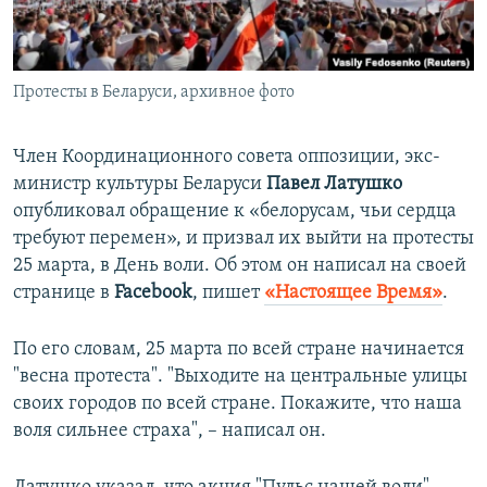
ПРИСОЕДИНЯЙТЕСЬ!
ПОБЕДИТЕЛЕЙ НЕ СУДЯТ?
КРЫМ.НЕПОКОРЕННЫЙ
Протесты в Беларуси, архивное фото
ELIFBE
УКРАИНСКАЯ ПРОБЛЕМА КРЫМА
Член Координационного совета оппозиции, экс-
Все сайты RFE/RL
министр культуры Беларуси
Павел Латушко
опубликовал обращение к «белорусам, чьи сердца
требуют перемен», и призвал их выйти на протесты
25 марта, в День воли. Об этом он написал на своей
странице в
Facebook
, пишет
«Настоящее Время»
.
По его словам, 25 марта по всей стране начинается
"весна протеста". "Выходите на центральные улицы
своих городов по всей стране. Покажите, что наша
воля сильнее страха", – написал он.