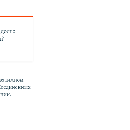
 долго
и?
 взаимном
 Соединенных
ении.