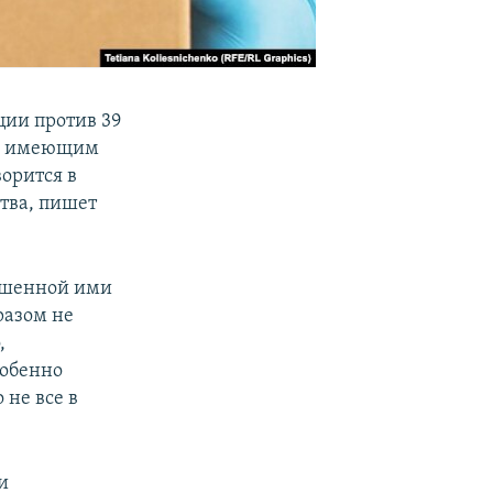
ии против 39
не имеющим
орится в
тва, пишет
лашенной ими
разом не
,
собенно
 не все в
и