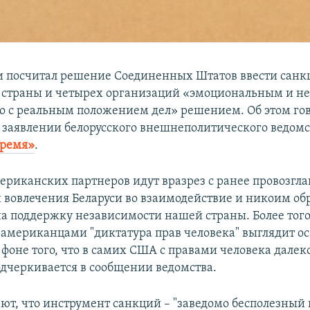
 посчитал решение Соединенных Штатов ввести санкц
й страны и четырех организаций «эмоциональным и 
о с реальным положением дел» решением. Об этом гов
заявлении белорусского внешнеполитического ведомс
время»
.
ериканских партнеров идут вразрез с ранее провозг
 вовлечения Беларуси во взаимодействие и никоим об
а поддержку независимости нашей страны. Более того
американцами "диктатура прав человека" выглядит о
фоне того, что в самих США с правами человека далеко
подчеркивается в сообщении ведомства.
ют, что инструмент санкций – "заведомо бесполезный 