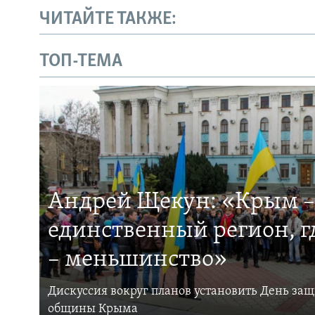
ЧИТАЙТЕ ТАКЖЕ:
ТОП-ТЕМА
Андрей Щекун: «Крым –
единственный регион, 
– меньшинство»
Дискуссия вокруг планов установить День за
общины Крыма