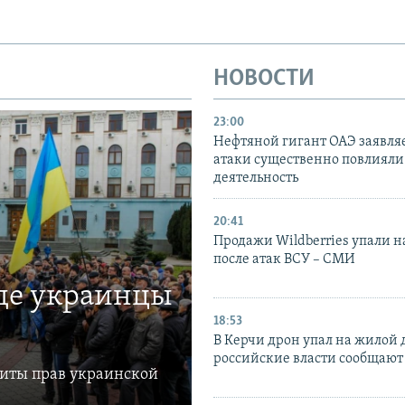
НОВОСТИ
23:00
Нефтяной гигант ОАЭ заявляе
атаки существенно повлияли 
деятельность
20:41
Продажи Wildberries упали н
после атак ВСУ – СМИ
где украинцы
18:53
В Керчи дрон упал на жилой 
российские власти сообщают
щиты прав украинской