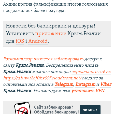
Акции против фальсификации итогов голосования
продолжались более полугода.
Новости без блокировки и цензуры!
Установить
приложение
Крым.Реалии
для
iOS
і
Android
.
Роскомнадзор пытается заблокировать
доступ к
сайту
Крым.Реалии
. Беспрепятственно читать
Крым.Реалии
можно с помощью
зеркального сайта:
https://d1uwu2hj0kx59f.cloudfront.net/
следите за
основными новостями в
Telegram
,
Instagram
и
Viber
Крым.Реалии
. Рекомендуем вам
установить VPN
.
Сайт заблокирован?
читать >
Обойдите блокировку!