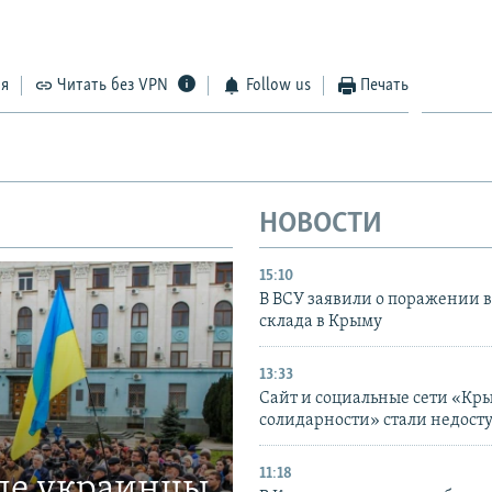
ся
Читать без VPN
Follow us
Печать
НОВОСТИ
15:10
В ВСУ заявили о поражении 
склада в Крыму
13:33
Сайт и социальные сети «Кр
солидарности» стали недост
11:18
где украинцы