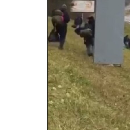
ПОБЕДИТЕЛЕЙ НЕ СУДЯТ?
КРЫМ.НЕПОКОРЕННЫЙ
ELIFBE
УКРАИНСКАЯ ПРОБЛЕМА КРЫМА