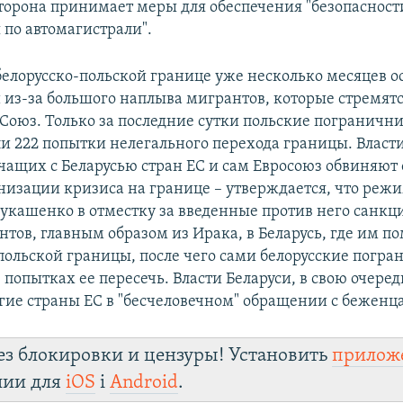
сторона принимает меры для обеспечения "безопасност
по автомагистрали".
белорусско-польской границе уже несколько месяцев ос
из-за большого наплыва мигрантов, которые стремятс
Союз. Только за последние сутки польские пограничн
и 222 попытки нелегального перехода границы. Власт
чащих с Беларусью стран ЕС и сам Евросоюз обвиняю
низации кризиса на границе – утверждается, что реж
укашенко в отместку за введенные против него санкц
нтов, главным образом из Ирака, в Беларусь, где им п
 польской границы, после чего сами белорусские погр
 попытках ее пересечь. Власти Беларуси, в свою очере
гие страны ЕС в "бесчеловечном" обращении с беженц
ез блокировки и цензуры! Установить
прилож
лии для
iOS
і
Android
.