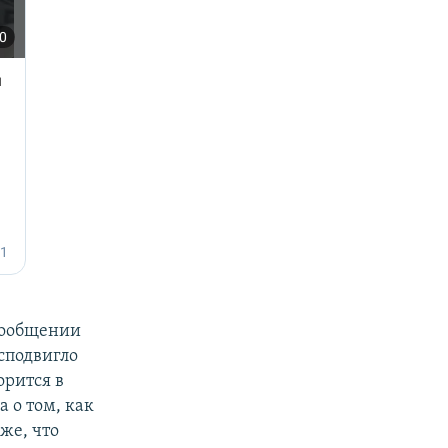
сообщении
"сподвигло
орится в
 о том, как
же, что