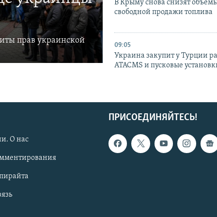
В Крыму снова снизят объем
свободной продажи топлива
щиты прав украинской
09:05
Украина закупит у Турции р
ATACMS и пусковые установ
ПРИСОЕДИНЯЙТЕСЬ!
и. О нас
омментирования
опирайта
вязь