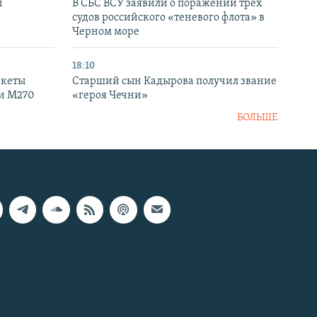
ы
В СБС ВСУ заявили о поражении трех
судов российского «теневого флота» в
Черном море
18:10
акеты
Старший сын Кадырова получил звание
ки M270
«героя Чечни»
БОЛЬШЕ