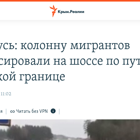
усь: колонну мигрантов
сировали на шоссе по пу
кой границе
 11:02
ся
Читать без VPN