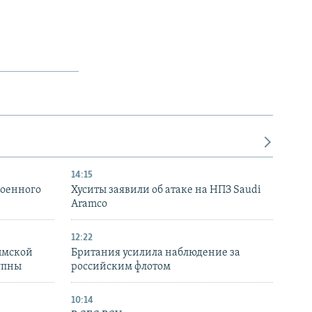
14:15
военного
Хуситы заявили об атаке на НПЗ Saudi
Aramco
12:22
ымской
Британия усилила наблюдение за
упны
российским флотом
10:14