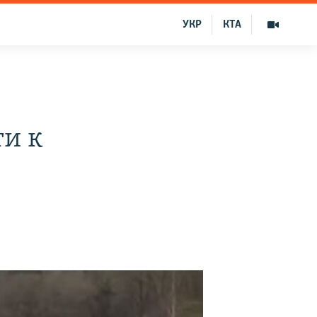
УКР
КТА
ти к