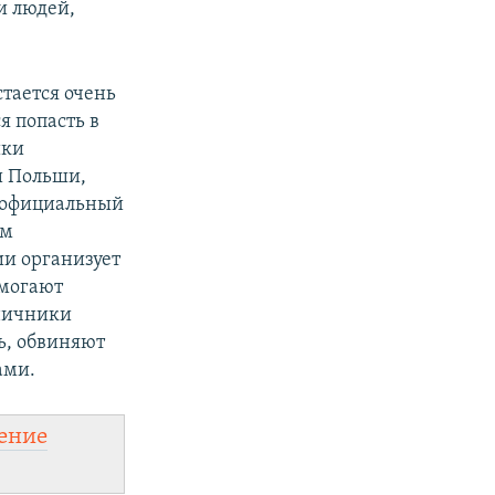
и людей,
тается очень
я попасть в
ики
и Польши,
т официальный
им
ии организует
омогают
аничники
дь, обвиняют
ами.
ение