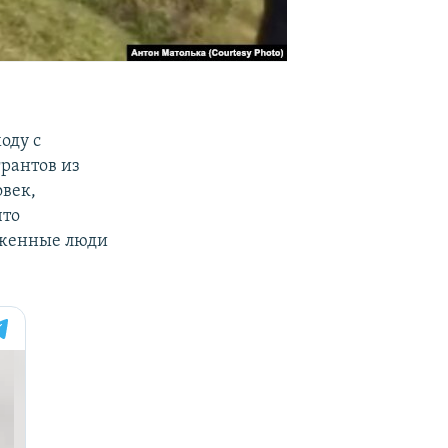
оду с
грантов из
овек,
что
уженные люди