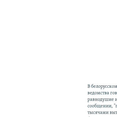
В белорусско
ведомства гов
равнодушие и
сообщении, "
тысячами выт