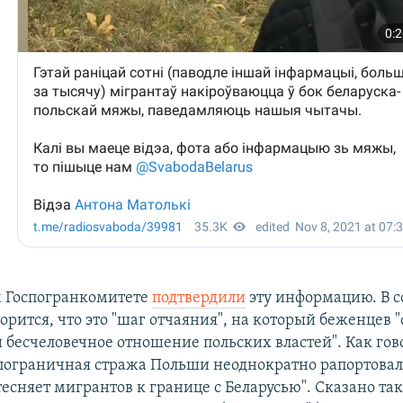
м Госпогранкомитете
подтвердили
эту информацию. В 
орится, что это "шаг отчаяния", на который беженцев 
 бесчеловечное отношение польских властей". Как гов
пограничная стража Польши неоднократно рапортовала
есняет мигрантов к границе с Беларусью". Сказано так