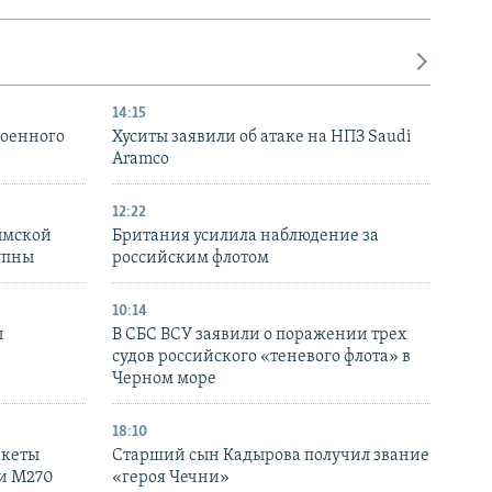
14:15
военного
Хуситы заявили об атаке на НПЗ Saudi
Aramco
12:22
ымской
Британия усилила наблюдение за
упны
российским флотом
10:14
ы
В СБС ВСУ заявили о поражении трех
судов российского «теневого флота» в
Черном море
18:10
акеты
Старший сын Кадырова получил звание
ки M270
«героя Чечни»