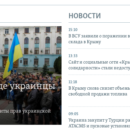
НОВОСТИ
15:10
В ВСУ заявили о поражении 
склада в Крыму
13:33
Сайт и социальные сети «Кр
солидарности» стали недост
11:18
где украинцы
В Крыму снова снизят объем
свободной продажи топлива
щиты прав украинской
09:05
Украина закупит у Турции р
ATACMS и пусковые установ