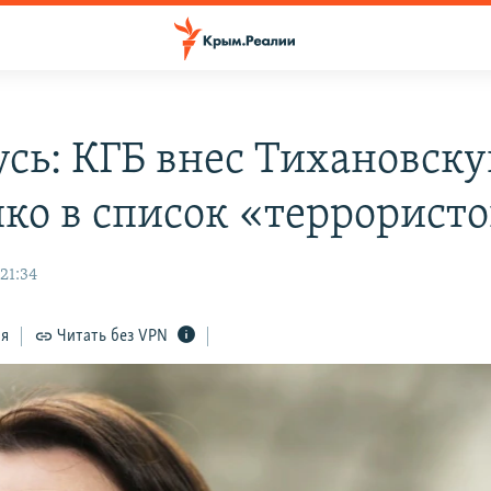
усь: КГБ внес Тихановск
ко в список «террорист
21:34
ся
Читать без VPN