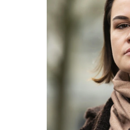
ПОБЕДИТЕЛЕЙ НЕ СУДЯТ?
КРЫМ.НЕПОКОРЕННЫЙ
ELIFBE
УКРАИНСКАЯ ПРОБЛЕМА КРЫМА