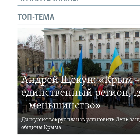
ТОП-ТЕМА
Андрей Щекун: «Крым –
единственный регион, 
– меньшинство»
Дискуссия вокруг планов установить День за
общины Крыма