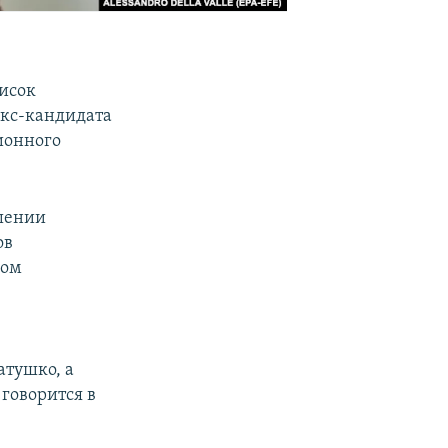
писок
экс-кандидата
ионного
ошении
ов
ном
атушко, а
 говорится в