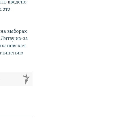
ыть введено
 это
на выборах
 Литву из-за
Тихановская
ричинению
м