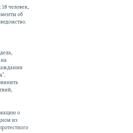
 18 человек,
ументы об
ведомство.
дела,
 на
гражданин
а".
бвинить
твий,
рмацию о
дном из
протестного