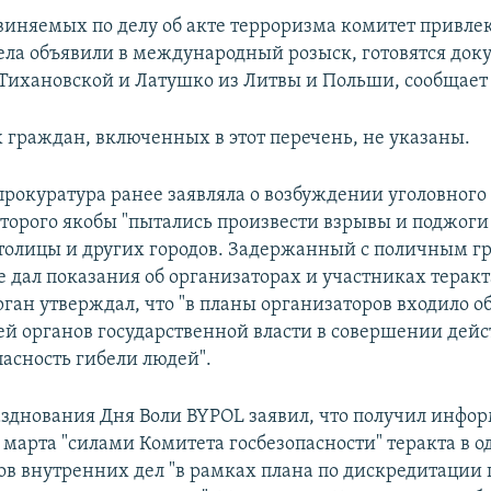
виняемых по делу об акте терроризма комитет привлек
ела объявили в международный розыск, готовятся док
Тихановской и Латушко из Литвы и Польши, сообщает 
 граждан, включенных в этот перечень, не указаны.
прокуратура ранее заявляла о возбуждении уголовного 
торого якобы "пытались произвести взрывы и поджоги
толицы и других городов. Задержанный с поличным 
 дал показания об организаторах и участниках теракт
ган утверждал, что "в планы организаторов входило о
ей органов государственной власти в совершении дейс
асность гибели людей".
зднования Дня Воли BYPOL заявил, что получил инфо
 марта "силами Комитета госбезопасности" теракта в о
ов внутренних дел "в рамках плана по дискредитации 