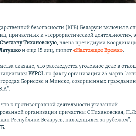
дарственной безопасности (КГБ) Беларуси включил в с
иц, причастных к «террористической деятельности», 
Светлану Тихановскую
, члена президиума Координац
 Латушко
и еще 15 лиц, пишет
«Настоящее Время»
.
мства сказано, что расследуется уголовное дело в отн
инициативы
BYPOL
по факту организации 25 марта "акт
 городах Борисове и Минске, совершенных граждани
.А".
, что к противоправной деятельности указанной
рованной организации причастны С.Тихановская, П.Л
дан Республики Беларусь, находящихся за рубежом", –
Б.