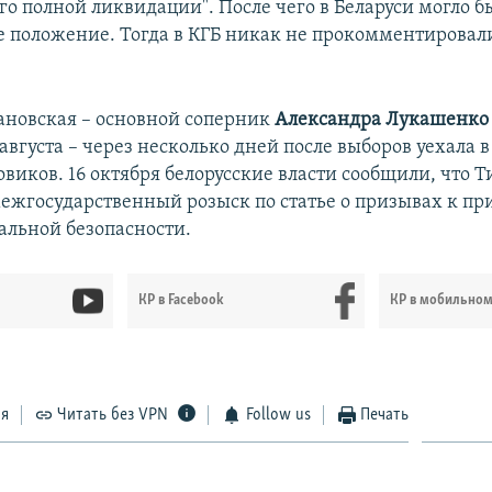
го полной ликвидации". После чего в Беларуси могло б
 положение. Тогда в КГБ никак не прокомментировали
ановская – основной соперник
Александра Лукашенко
августа – через несколько дней после выборов уехала в
виков. 16 октября белорусские власти сообщили, что 
межгосударственный розыск по статье о призывах к п
альной безопасности.
КР в Facebook
КР в мобильно
ся
Читать без VPN
Follow us
Печать