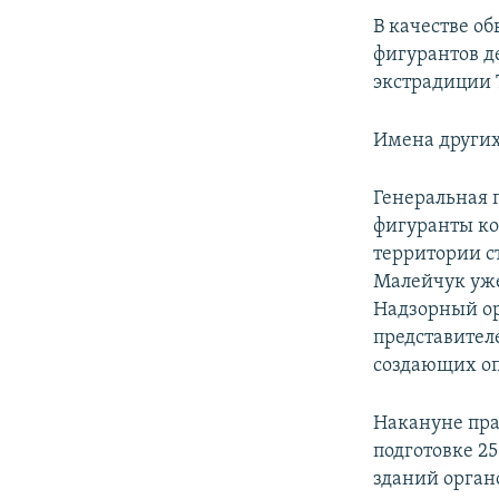
В качестве об
фигурантов д
экстрадиции 
Имена других
Генеральная 
фигуранты ко
территории с
Малейчук уже
Надзорный ор
представител
создающих оп
Накануне пра
подготовке 25
зданий орган