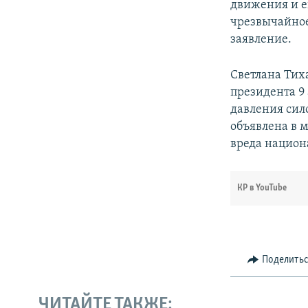
движения и е
чрезвычайное
заявление.
Светлана Тих
президента 9 
давления сило
объявлена в 
вреда национ
КР в YouTube
Поделить
ЧИТАЙТЕ ТАКЖЕ: