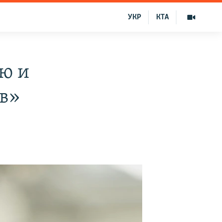
УКР
КТА
ую и
ов»