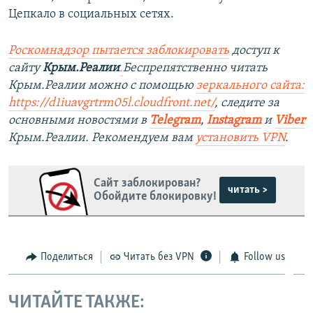
Цепкало в социальных сетях.
Роскомнадзор пытается заблокировать
доступ к
сайту
Крым.Реалии
.
Беспрепятственно читать
Крым.Реалии можно с помощью
зеркального сайта:
https://d1iuavgrtrm05l.cloudfront.net/
, следите за
основными новостями в
Telegram
,
Instagram
и
Viber
Крым.Реалии. Рекомендуем вам
установить VPN
.
Сайт заблокирован?
читать >
Обойдите блокировку!
Поделиться
Читать без VPN
Follow us
ЧИТАЙТЕ ТАКЖЕ: