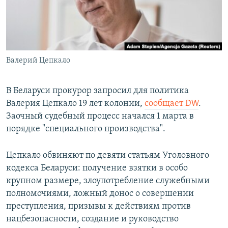
ПРИСОЕДИНЯЙТЕСЬ!
ПОБЕДИТЕЛЕЙ НЕ СУДЯТ?
КРЫМ.НЕПОКОРЕННЫЙ
ELIFBE
Валерий Цепкало
УКРАИНСКАЯ ПРОБЛЕМА КРЫМА
Все сайты RFE/RL
В Беларуси прокурор запросил для политика
Валерия Цепкало 19 лет колонии,
сообщает DW
.
Заочный судебный процесс начался 1 марта в
порядке "специального производства".
Цепкало обвиняют по девяти статьям Уголовного
кодекса Беларуси: получение взятки в особо
крупном размере, злоупотребление служебными
полномочиями, ложный донос о совершении
преступления, призывы к действиям против
нацбезопасности, создание и руководство