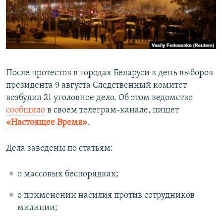
ПРИСОЕДИНЯЙТЕСЬ!
ПОБЕДИТЕЛЕЙ НЕ СУДЯТ?
КРЫМ.НЕПОКОРЕННЫЙ
ELIFBE
УКРАИНСКАЯ ПРОБЛЕМА КРЫМА
После протестов в городах Беларуси в день выборов
Все сайты RFE/RL
президента 9 августа Следственный комитет
возбудил 21 уголовное дело. Об этом ведомство
сообщило
в своем телеграм-канале, пишет
«Настоящее Время»
.
Дела заведены по статьям:
о массовых беспорядках;
о применении насилия против сотрудников
милиции;