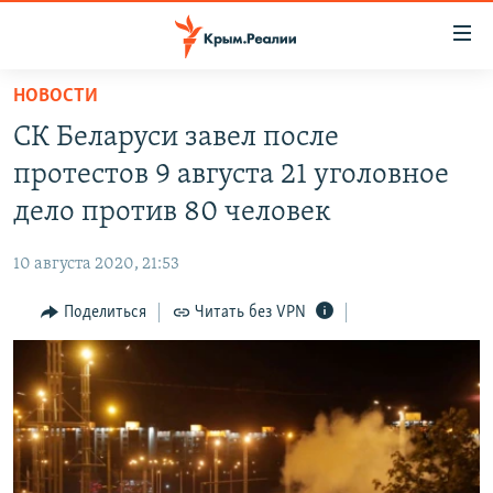
Доступность
ссылки
Вернуться
НОВОСТИ
к
НОВОСТИ
СК Беларуси завел после
основному
СПЕЦПРОЕКТЫ
содержанию
протестов 9 августа 21 уголовное
ВОДА
Вернутся
ГРУЗ 200
дело против 80 человек
к
ИСТОРИЯ
КАРТА ВОЕННЫХ ОБЪЕКТОВ КРЫМА
главной
10 августа 2020, 21:53
ЕЩЕ
11 ЛЕТ ОККУПАЦИИ КРЫМА. 11 ИСТОРИЙ СОПРОТИВЛЕНИЯ
навигации
Вернутся
Поделиться
Читать без VPN
РАДІО СВОБОДА
ИНТЕРАКТИВ
к
КАК ОБОЙТИ БЛОКИРОВКУ
ИНФОГРАФИКА
поиску
ТЕЛЕПРОЕКТ КРЫМ.РЕАЛИИ
Українською
СОВЕТЫ ПРАВОЗАЩИТНИКОВ
Qırımtatar
ПРОПАВШИЕ БЕЗ ВЕСТИ