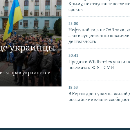
Крыму, не отпускают после и
сроков
23:00
Нефтяной гигант ОАЭ заявляе
атаки существенно повлияли 
деятельность
где украинцы
20:41
Продажи Wildberries упали н
после атак ВСУ – СМИ
щиты прав украинской
18:53
В Керчи дрон упал на жилой 
российские власти сообщают