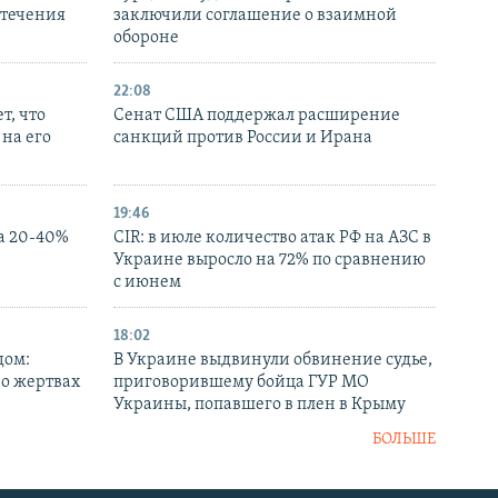
стечения
заключили соглашение о взаимной
обороне
22:08
т, что
Сенат США поддержал расширение
на его
санкций против России и Ирана
19:46
а 20-40%
CIR: в июле количество атак РФ на АЗС в
Украине выросло на 72% по сравнению
с июнем
18:02
дом:
В Украине выдвинули обвинение судье,
 о жертвах
приговорившему бойца ГУР МО
Украины, попавшего в плен в Крыму
БОЛЬШЕ