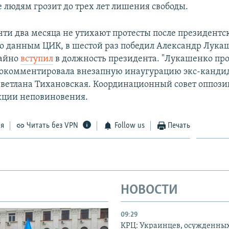
е людям грозит до трех лет лишения свободы.
очти два месяца не утихают протесты после президентс
по данным ЦИК, в шестой раз победил Александр Лукаш
тайно
вступил
в должность президента. "Лукашенко про
рокомментировала внезапную инаугурацию экс-кандид
ветлана Тихановская. Координационный совет оппози
кции неповиновения.
ся
Читать без VPN
Follow us
Печать
НОВОСТИ
09:29
КРЦ: Украинцев, осужденных