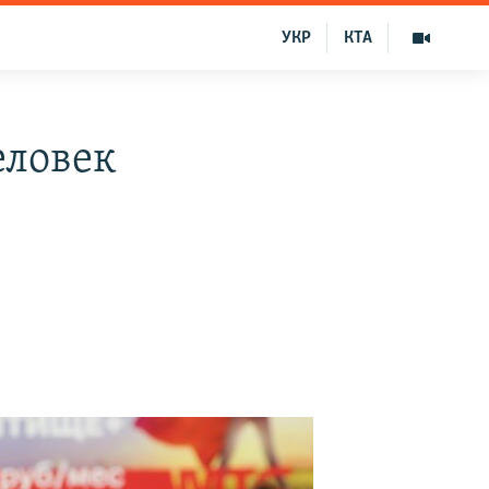
УКР
КТА
еловек