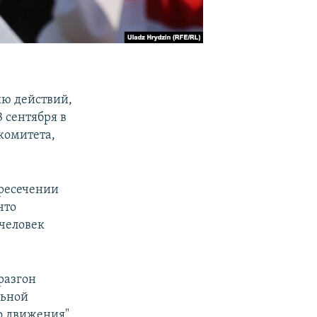
ию действий,
 сентября в
комитета,
ересечении
 что
человек
разгон
льной
 движения".​