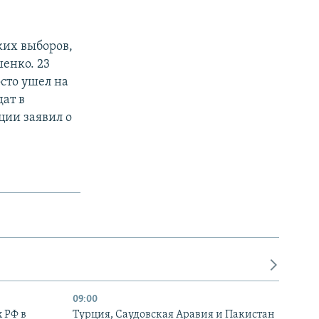
ких выборов,
енко. 23
сто ушел на
ат в
ции заявил о
09:00
 РФ в
Турция, Саудовская Аравия и Пакистан