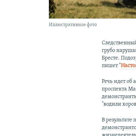
Иллюстративное фото
Следственный
грубо наруша
Бресте. Подо
пишет "
Насто
Речь идет об 
проспекта Ма
демонстранты
"водили хоро
В результате
демонстранто
жизнедеятель