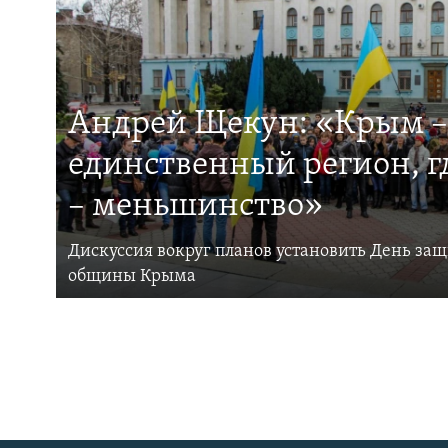
Андрей Щекун: «Крым –
единственный регион, 
– меньшинство»
Дискуссия вокруг планов установить День за
общины Крыма