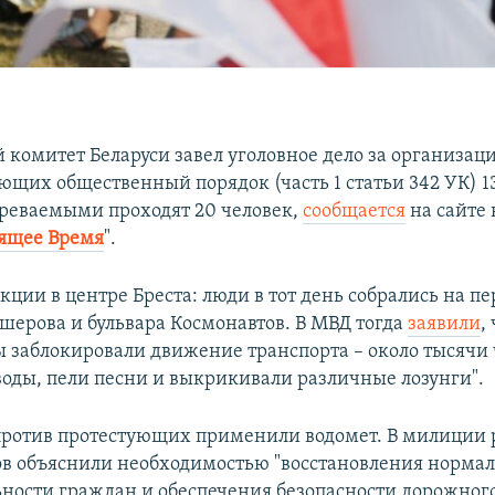
 комитет Беларуси завел уголовное дело за организац
ющих общественный порядок (часть 1 статьи 342 УК) 13
зреваемыми проходят 20 человек,
сообщается
на сайте 
ящее Время
".
акции в центре Бреста: люди в тот день собрались на п
шерова и бульвара Космонавтов. В МВД тогда
заявили
,
 заблокировали движение транспорта – около тысячи 
воды, пели песни и выкрикивали различные лозунги".
 против протестующих применили водомет. В милиции 
в объяснили необходимостью "восстановления норма
ности граждан и обеспечения безопасности дорожного