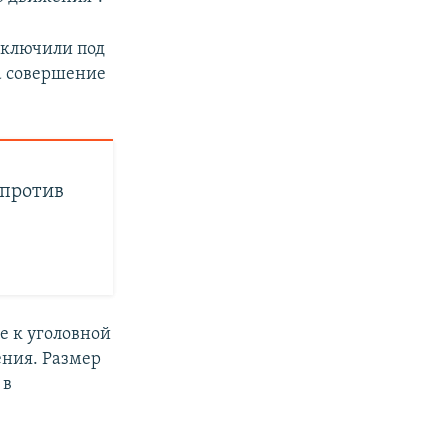
аключили под
за совершение
 против
е к уголовной
ения. Размер
 в