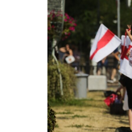
ПОБЕДИТЕЛЕЙ НЕ СУДЯТ?
КРЫМ.НЕПОКОРЕННЫЙ
ELIFBE
УКРАИНСКАЯ ПРОБЛЕМА КРЫМА