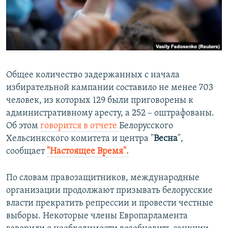
ПРИСОЕДИНЯЙТЕСЬ!
ПОБЕДИТЕЛЕЙ НЕ СУДЯТ?
КРЫМ.НЕПОКОРЕННЫЙ
ELIFBE
УКРАИНСКАЯ ПРОБЛЕМА КРЫМА
Общее количество задержанных с начала
Все сайты RFE/RL
избирательной кампании составило не менее 703
человек, из которых 129 были приговорены к
административному аресту, а 252 – оштрафованы.​
Об этом
говорится в отчете
Белорусского
Хельсинкского комитета и центра "
Весна
",
сообщает
"Настоящее Время".
По словам правозащитников, международные
организации продолжают призывать белорусские
власти прекратить репрессии и провести честные
выборы. Некоторые члены Европарламента