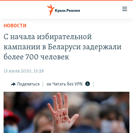
Доступность
ссылки
Вернуться
НОВОСТИ
к
НОВОСТИ
С начала избирательной
основному
СПЕЦПРОЕКТЫ
содержанию
кампании в Беларуси задержали
ВОДА
Вернутся
ГРУЗ 200
более 700 человек
к
ИСТОРИЯ
КАРТА ВОЕННЫХ ОБЪЕКТОВ КРЫМА
главной
13 июля 2020, 15:28
ЕЩЕ
11 ЛЕТ ОККУПАЦИИ КРЫМА. 11 ИСТОРИЙ СОПРОТИВЛЕНИЯ
навигации
Вернутся
Поделиться
Читать без VPN
РАДІО СВОБОДА
ИНТЕРАКТИВ
к
КАК ОБОЙТИ БЛОКИРОВКУ
ИНФОГРАФИКА
поиску
ТЕЛЕПРОЕКТ КРЫМ.РЕАЛИИ
Українською
СОВЕТЫ ПРАВОЗАЩИТНИКОВ
Qırımtatar
ПРОПАВШИЕ БЕЗ ВЕСТИ