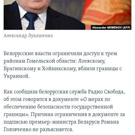
ПРИСОЕДИНЯЙТЕСЬ!
ПОБЕДИТЕЛЕЙ НЕ СУДЯТ?
КРЫМ.НЕПОКОРЕННЫЙ
ELIFBE
Александр Лукашенко
УКРАИНСКАЯ ПРОБЛЕМА КРЫМА
Все сайты RFE/RL
Белорусские власти ограничили доступ к трем
районам Гомельской области: Лоевскому,
Брагинскому и Хойникскому, вблизи границы с
Украиной.
Как сообщила белорусская служба Радио Свобода,
об этом говорится в документе «О мерах по
обеспечению безопасности государственной
границы». Причина ограничения в документе за
подписью премьер-министра Беларуси Романа
Головченко не разъясняется.