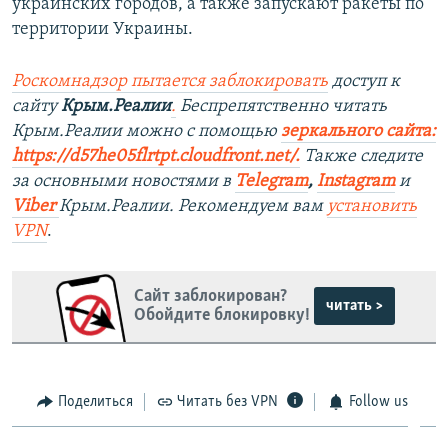
украинских городов, а также запускают ракеты по
территории Украины.
Роскомнадзор пытается заблокировать
доступ к
сайту
Крым.Реалии
.
Беспрепятственно читать
Крым.Реалии можно с помощью
зеркального сайта:
https://d57he05flrtpt.cloudfront.net/.
Также следите
за основными новостями в
Telegram
,
Instagram
и
Viber
Крым.Реалии. Рекомендуем вам
установить
VPN
.
Сайт заблокирован?
читать >
Обойдите блокировку!
Поделиться
Читать без VPN
Follow us