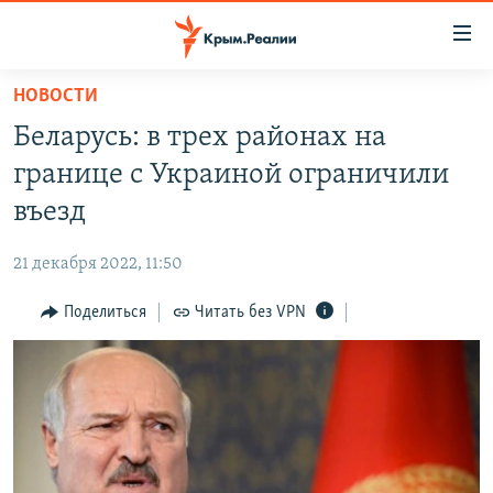
Доступность
ссылки
Вернуться
НОВОСТИ
к
НОВОСТИ
Беларусь: в трех районах на
основному
СПЕЦПРОЕКТЫ
содержанию
границе с Украиной ограничили
ВОДА
Вернутся
ГРУЗ 200
въезд
к
ИСТОРИЯ
КАРТА ВОЕННЫХ ОБЪЕКТОВ КРЫМА
главной
21 декабря 2022, 11:50
ЕЩЕ
11 ЛЕТ ОККУПАЦИИ КРЫМА. 11 ИСТОРИЙ СОПРОТИВЛЕНИЯ
навигации
Вернутся
Поделиться
Читать без VPN
РАДІО СВОБОДА
ИНТЕРАКТИВ
к
КАК ОБОЙТИ БЛОКИРОВКУ
ИНФОГРАФИКА
поиску
ТЕЛЕПРОЕКТ КРЫМ.РЕАЛИИ
Українською
СОВЕТЫ ПРАВОЗАЩИТНИКОВ
Qırımtatar
ПРОПАВШИЕ БЕЗ ВЕСТИ