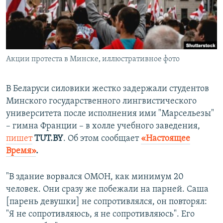
ПРИСОЕДИНЯЙТЕСЬ!
ПОБЕДИТЕЛЕЙ НЕ СУДЯТ?
КРЫМ.НЕПОКОРЕННЫЙ
ELIFBE
Акции протеста в Минске, иллюстративное фото
УКРАИНСКАЯ ПРОБЛЕМА КРЫМА
Все сайты RFE/RL
В Беларуси силовики жестко задержали студентов
Минского государственного лингвистического
университета после исполнения ими "Марсельезы"
– гимна Франции – в холле учебного заведения,
пишет
TUT.BY
. Об этом сообщает
«Настоящее
Время»
.
"В здание ворвался ОМОН, как минимум 20
человек. Они сразу же побежали на парней. Саша
[парень девушки] не сопротивлялся, он повторял:
"Я не сопротивляюсь, я не сопротивляюсь". Его