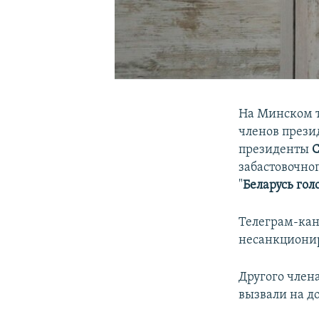
На Минском т
членов прези
президенты
С
забастовочно
"
Беларусь гол
Телеграм-ка
несанкционир
Другого член
вызвали на д