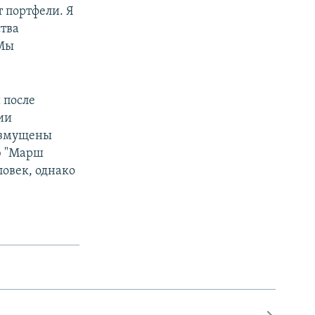
т портфели. Я
ства
 Мы
 после
ии
возмущены
ю "Марш
ловек, однако