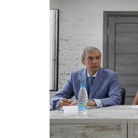
ПОБЕДИТЕЛЕЙ НЕ СУДЯТ?
КРЫМ.НЕПОКОРЕННЫЙ
ELIFBE
УКРАИНСКАЯ ПРОБЛЕМА КРЫМА