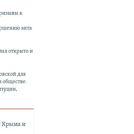
призывы к
вершению акта
лал открыто и
овской для
в обществе.
итуции,
я Крыма и