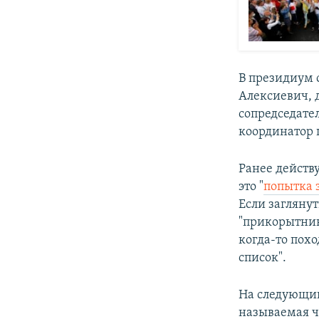
В президиум 
Алексиевич, 
сопредседате
координатор 
Ранее действ
это "
попытка 
Если заглянут
"прикорытник
когда-то похо
список".
На следующи
называемая ч