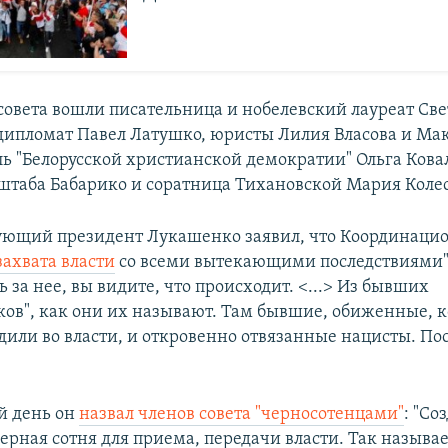
совета вошли писательница и нобелевский лауреат Све
дипломат Павел Латушко, юристы Лилия Власова и Ма
ль "Белорусской христианской демократии" Ольга Кова
штаба Бабарико и соратница Тихановской Мария Коле
ующий президент Лукашенко заявил, что Координацио
захвата власти
со всеми вытекающими последствиями"
ь за нее, вы видите, что происходит. <...> Из бывших
ов", как они их называют. Там бывшие, обиженные, 
дили во власти, и откровенно отвязанные нацисты. По
й день он
назвал членов совета "черносотенцами"
: "Со
ерная сотня для приема, передачи власти. Так назыв