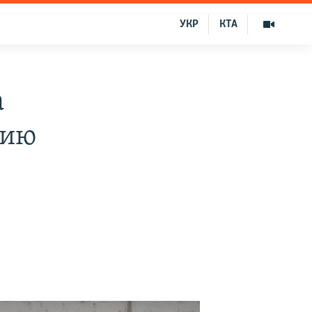
УКР
КТА
а
лию