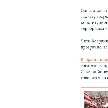
Оппозиция от
захвату госу
конституцион
терроризма и
Член Координ
прозрачно, вс
Координацио
того, чтобы п
Совет действ
говорится на