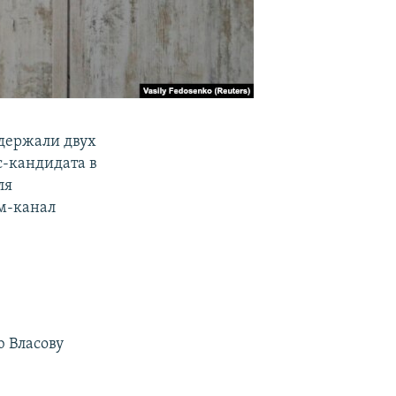
держали двух
с-кандидата в
ля
ам-канал
 Власову