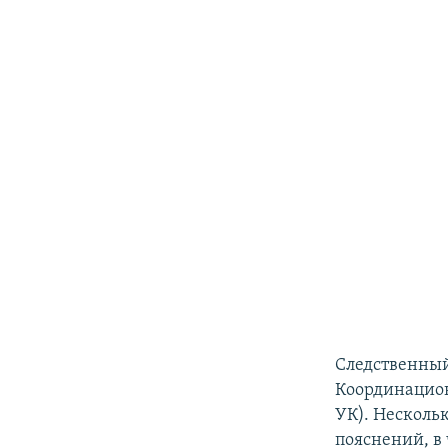
Следственный
Координационн
УК). Несколь
пояснений, в