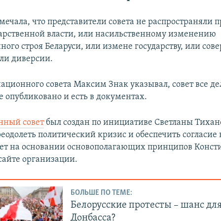
мечала, что представители совета не распространяли 
дарственной власти, или насильственному изменению
ного строя Беларуси, или измене государству, или со
ли диверсии.
ационного совета Максим Знак указывал, совет все де
е опубликовано и есть в документах.
нный совет
был создан по инициативе Светланы Тихан
реодолеть политический кризис и обеспечить согласие 
ует на основании основополагающих принципов Конст
 сайте организации.
БОЛЬШЕ ПО ТЕМЕ:
Белорусские протесты – шанс дл
Донбасса?