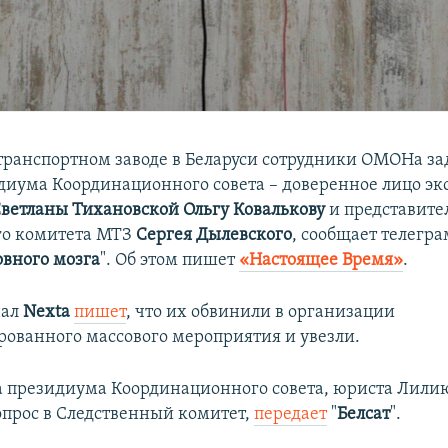
ранспортном заводе в Беларуси сотрудники ОМОНа за
диума Координационного совета – доверенное лицо эк
ветланы Тихановской Ольгу Ковалькову
и представите
го комитета МТЗ
Сергея Дылевского
, сообщает телегр
овного мозга
". Об этом пишет
«Настоящее Время»
.
нал
Nexta
пишет
, что их обвинили в организации
ованного массового мероприятия и увезли.​
а президиума Координационного совета, юриста Лилию
опрос в Следственный комитет,
передает
"
Белсат
".