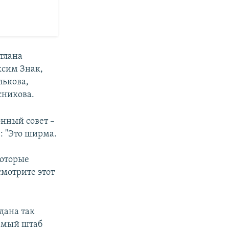
тлана
ксим Знак,
лькова,
сникова.
нный совет –
: "Это ширма.
которые
смотрите этот
здана так
аемый штаб