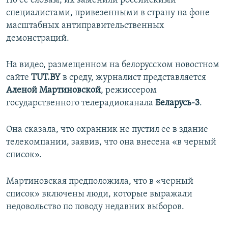
По ее словам, их заменили российскими
ПРИСОЕДИНЯЙТЕСЬ!
ПОБЕДИТЕЛЕЙ НЕ СУДЯТ?
специалистами, привезенными в страну на фоне
масштабных антиправительственных
КРЫМ.НЕПОКОРЕННЫЙ
демонстраций.
ELIFBE
На видео, размещенном на белорусском новостном
УКРАИНСКАЯ ПРОБЛЕМА КРЫМА
сайте
TUT.BY
в среду, журналист представляется
Все сайты RFE/RL
Аленой Мартиновской
, режиссером
государственного телерадиоканала
Беларусь-3
.
Она сказала, что охранник не пустил ее в здание
телекомпании, заявив, что она внесена «в черный
список».
Мартиновская предположила, что в «черный
список» включены люди, которые выражали
недовольство по поводу недавних выборов.