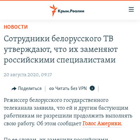
Доступность
ссылки
Вернуться
НОВОСТИ
к
НОВОСТИ
Сотрудники белорусского ТВ
основному
СПЕЦПРОЕКТЫ
содержанию
утверждают, что их заменяют
ВОДА
Вернутся
ГРУЗ 200
российскими специалистами
к
ИСТОРИЯ
КАРТА ВОЕННЫХ ОБЪЕКТОВ КРЫМА
главной
20 августа 2020, 09:17
ЕЩЕ
11 ЛЕТ ОККУПАЦИИ КРЫМА. 11 ИСТОРИЙ СОПРОТИВЛЕНИЯ
навигации
Вернутся
Поделиться
Читать без VPN
РАДІО СВОБОДА
ИНТЕРАКТИВ
к
Режиссер белорусского государственного
КАК ОБОЙТИ БЛОКИРОВКУ
ИНФОГРАФИКА
поиску
телеканала заявила, что ей и другим бастующим
ТЕЛЕПРОЕКТ КРЫМ.РЕАЛИИ
работникам не разрешили продолжить выполнять
Українською
свою работу. Об этом сообщает
Голос Америки
.
СОВЕТЫ ПРАВОЗАЩИТНИКОВ
Qırımtatar
ПРОПАВШИЕ БЕЗ ВЕСТИ