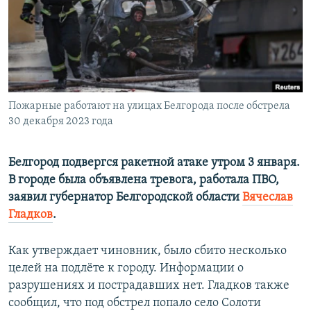
ПРИСОЕДИНЯЙТЕСЬ!
ПОБЕДИТЕЛЕЙ НЕ СУДЯТ?
КРЫМ.НЕПОКОРЕННЫЙ
ELIFBE
УКРАИНСКАЯ ПРОБЛЕМА КРЫМА
Все сайты RFE/RL
Пожарные работают на улицах Белгорода после обстрела
30 декабря 2023 года
Белгород подвергся ракетной атаке утром 3 января.
В городе была объявлена тревога, работала ПВО,
заявил губернатор Белгородской области
Вячеслав
Гладков
.
Как утверждает чиновник, было сбито несколько
целей на подлёте к городу. Информации о
разрушениях и пострадавших нет. Гладков также
сообщил, что под обстрел попало село Солоти