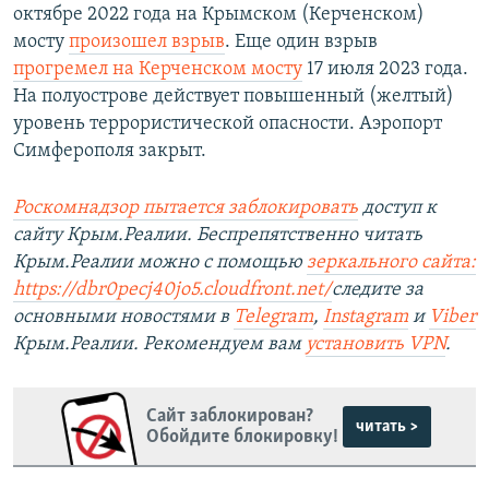
октябре 2022 года на Крымском (Керченском)
мосту
произошел взрыв
. Еще один взрыв
прогремел на Керченском мосту
17 июля 2023 года.
На полуострове действует повышенный (желтый)
уровень террористической опасности. Аэропорт
Симферополя закрыт.
Роскомнадзор пытается заблокировать
доступ к
сайту Крым.Реалии. Беспрепятственно читать
Крым.Реалии можно с помощью
зеркального сайта:
https://dbr0pecj40jo5.cloudfront.net/
следите за
основными новостями в
Telegram
,
Instagram
и
Viber
Крым.Реалии. Рекомендуем вам
установить VPN
.
Сайт заблокирован?
читать >
Обойдите блокировку!