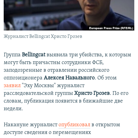
ПРИСОЕДИНЯЙТЕСЬ!
ПОБЕДИТЕЛЕЙ НЕ СУДЯТ?
КРЫМ.НЕПОКОРЕННЫЙ
ELIFBE
Журналист Bellingcat Христо Грозев
УКРАИНСКАЯ ПРОБЛЕМА КРЫМА
Все сайты RFE/RL
Группа
Bellingcat
выявила три убийства, к которым
могут быть причастны сотрудники ФСБ,
заподозренные в отравлении российского
оппозиционера
Алексея Навального
. Об этом
заявил
"Эху Москвы" журналист
расследовательской группы
Христо Грозев
. По его
словам, публикация появится в ближайшие две
недели.
Накануне журналист
опубликовал
в открытом
доступе сведения о перемещениях