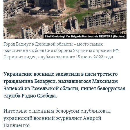
ПРИСОЕДИНЯЙТЕСЬ!
ПОБЕДИТЕЛЕЙ НЕ СУДЯТ?
КРЫМ.НЕПОКОРЕННЫЙ
ELIFBE
УКРАИНСКАЯ ПРОБЛЕМА КРЫМА
Все сайты RFE/RL
Город Бахмут в Донецкой области – место самых
ожесточенных боев Сил обороны Украины с армией РФ.
Скрин из видео, опубликованного 15 июня 2023 года
Украинские военные захватили в плен третьего
гражданина Беларуси, назвавшегося Максимом
Запекой из Гомельской области, пишет белорусская
служба Радио Свобода.
Интервью с пленным белорусом опубликовал
украинский военный журналист Андрей
Цаплиенко.