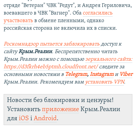
отряде "Ветеран" ЧВК "Редут", и Андрея Гериловича,
воевавшего в ЧВК "Вагнер". Оба
согласились
участвовать
в обмене пленными, однако
российская сторона не включила их в списки.
Роскомнадзор пытается заблокировать
доступ к
сайту
Крым.Реалии
. Беспрепятственно читать
Крым.Реалии можно с помощью
зеркального сайта:
https://d3fkrh4eb5ptmh.cloudfront.net/
следите за
основными новостями в
Telegram
,
Instagram
и
Viber
Крым.Реалии. Рекомендуем вам
установить VPN
.
Новости без блокировки и цензуры!
Установить
приложение
Крым.Реалии
для
iOS
і
Android
.