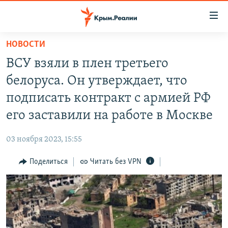
Доступность
ссылки
Вернуться
НОВОСТИ
к
НОВОСТИ
ВСУ взяли в плен третьего
основному
СПЕЦПРОЕКТЫ
содержанию
белоруса. Он утверждает, что
ВОДА
Вернутся
ГРУЗ 200
подписать контракт с армией РФ
к
ИСТОРИЯ
КАРТА ВОЕННЫХ ОБЪЕКТОВ КРЫМА
его заставили на работе в Москве
главной
ЕЩЕ
11 ЛЕТ ОККУПАЦИИ КРЫМА. 11 ИСТОРИЙ СОПРОТИВЛЕНИЯ
навигации
03 ноября 2023, 15:55
Вернутся
РАДІО СВОБОДА
ИНТЕРАКТИВ
к
Поделиться
Читать без VPN
КАК ОБОЙТИ БЛОКИРОВКУ
ИНФОГРАФИКА
поиску
ТЕЛЕПРОЕКТ КРЫМ.РЕАЛИИ
Українською
СОВЕТЫ ПРАВОЗАЩИТНИКОВ
Qırımtatar
ПРОПАВШИЕ БЕЗ ВЕСТИ