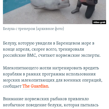
ПРИСОЕДИНЯЙТЕСЬ!
ПОБЕДИТЕЛЕЙ НЕ СУДЯТ?
КРЫМ.НЕПОКОРЕННЫЙ
ELIFBE
Белуха с тренером (архивное фото)
УКРАИНСКАЯ ПРОБЛЕМА КРЫМА
Все сайты RFE/RL
Белуху, которую увидели в Баренцевом море в
конце апреля, скорее всего, тренировали
российские ВМС, считают норвежские эксперты.
Млекопитающего могли натренировать вредить
кораблям в рамках программы использования
морских млекопитающих для военных операций,
сообщает
The Guardian
.
Внимание норвежских рыбаков привлекло
необычное поведение белухи, которая пыталась