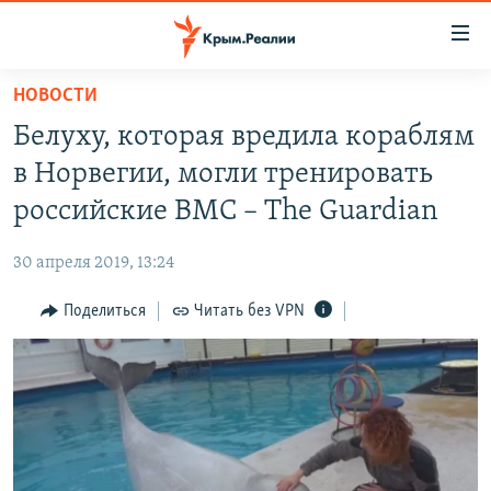
Доступность
ссылки
Вернуться
НОВОСТИ
к
НОВОСТИ
Белуху, которая вредила кораблям
основному
СПЕЦПРОЕКТЫ
содержанию
в Норвегии, могли тренировать
ВОДА
Вернутся
ГРУЗ 200
российские ВМС – The Guardian
к
ИСТОРИЯ
КАРТА ВОЕННЫХ ОБЪЕКТОВ КРЫМА
главной
30 апреля 2019, 13:24
ЕЩЕ
11 ЛЕТ ОККУПАЦИИ КРЫМА. 11 ИСТОРИЙ СОПРОТИВЛЕНИЯ
навигации
Вернутся
Поделиться
Читать без VPN
РАДІО СВОБОДА
ИНТЕРАКТИВ
к
КАК ОБОЙТИ БЛОКИРОВКУ
ИНФОГРАФИКА
поиску
ТЕЛЕПРОЕКТ КРЫМ.РЕАЛИИ
Українською
СОВЕТЫ ПРАВОЗАЩИТНИКОВ
Qırımtatar
ПРОПАВШИЕ БЕЗ ВЕСТИ