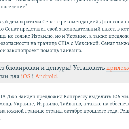
 население".
ый демократами Сенат с рекомендацией Джонсона не 
то Сенат представит свой законодательный пакет, в ко
щь не только Израилю, но и Украине, а также предлож
езопасности на границе США с Мексикой. Сенат такж
вой законопроект помощь Тайваню.
ез блокировки и цензуры! Установить
прилож
лии для
iOS
і
Android
.
А Джо Байден предложил Конгрессу выделить 106 ми
омощь Украине, Израилю, Тайваню, а также на обеспе
 на южной границе страны октябре прошлого года. Реш
.