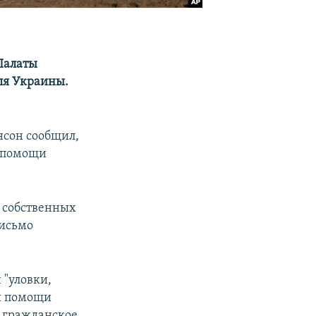
Палаты
ля Украины.
нсон сообщил,
о помощи
 собственных
исьмо
 "уловки,
ля помощи
 гражданское