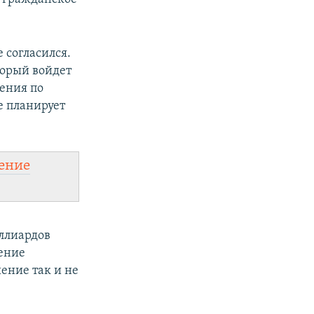
согласился.
торый войдет
ения по
е планирует
ение
ллиардов
чение
ение так и не