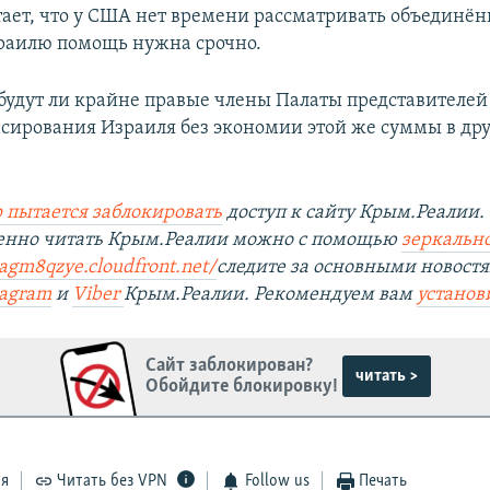
ает, что у США нет времени рассматривать объединён
раилю помощь нужна срочно.
 будут ли крайне правые члены Палаты представителей
сирования Израиля без экономии этой же суммы в дру
 пытается заблокировать
доступ к сайту Крым.Реалии.
венно читать Крым.Реалии можно с помощью
зеркально
nagm8qzye.cloudfront.net/
следите за основными новост
tagram
и
Viber
Крым.Реалии. Рекомендуем вам
установ
Сайт заблокирован?
читать >
Обойдите блокировку!
ся
Читать без VPN
Follow us
Печать