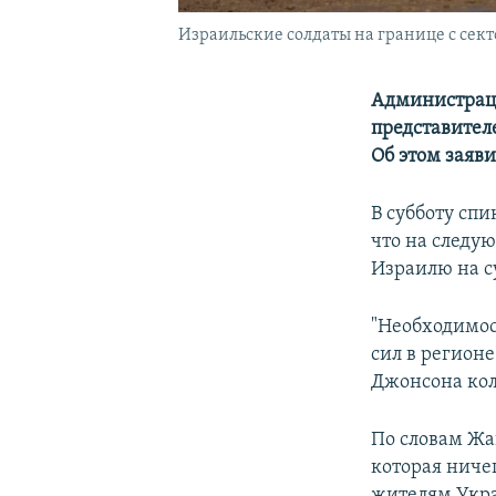
Израильские солдаты на границе с секто
Администраци
представител
Об этом заяв
В субботу сп
что на следу
Израилю на су
"Необходимо
сил в регионе
Джонсона кол
По словам Ж
которая ниче
жителям Укра