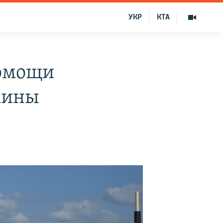
УКР
КТА
помощи
аины