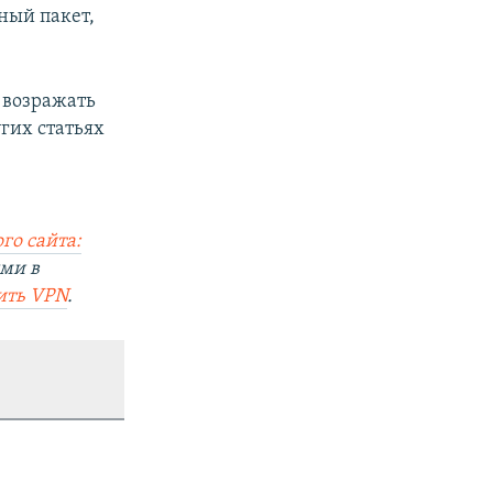
ный пакет,
 возражать
гих статьях
го сайта:
ями в
ить VPN
.