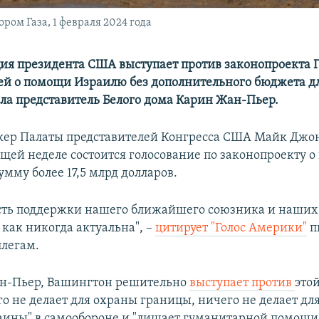
ром Газа, 1 февраля 2024 года
я президента США выступает против законопроекта 
ей о помощи Израилю без дополнительного бюджета д
ила представитель Белого дома Карин Жан-Пьер.
икер Палаты представителей Конгресса США Майк Джо
ющей неделе состоится голосование по законопроекту 
мму более 17,5 млрд долларов.
сть поддержки нашего ближайшего союзника и наших
 как никогда актуальна", –
цитирует "Голос Америки"
п
легам.
ан-Пьер, Вашингтон решительно
выступает против
этой
го не делает для охраны границы, ничего не делает д
ины" в самообороне и "лишает гуманитарной помощи