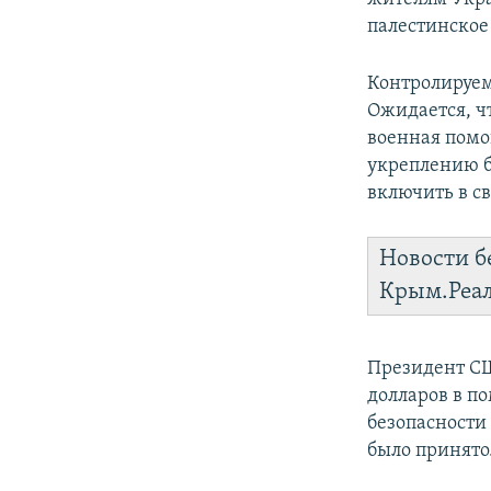
палестинское
Контролируем
Ожидается, ч
военная помо
укреплению б
включить в с
Новости б
Крым.Реа
Президент СШ
долларов в п
безопасности
было принято