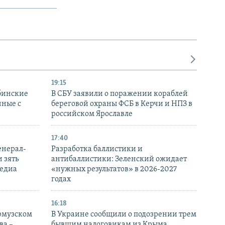
19:15
бинские
В СБУ заявили о поражении кораблей
нные с
береговой охраны ФСБ в Керчи и НПЗ в
российском Ярославле
17:40
енерал-
Разработка баллистики и
 зять
антибаллистики: Зеленский ожидает
медиа
«нужных результатов» в 2026-2027
годах
16:18
Ормузском
В Украине сообщили о подозрении трем
ва –
бывшим налоговикам из Крыма,