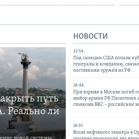
НОВОСТИ
22:54
Под санкции США попали ку
генералы и компании, связа
поставками оружия из РФ
18:44
При взрыве в Москве погиб г
закрыть путь
майор армии РФ Плохотнюк и
главкома ВКС – российские 
. Реально ли
16:55
Возле нефтяного танкера в 
ление новой системы
проливе произошли два взры