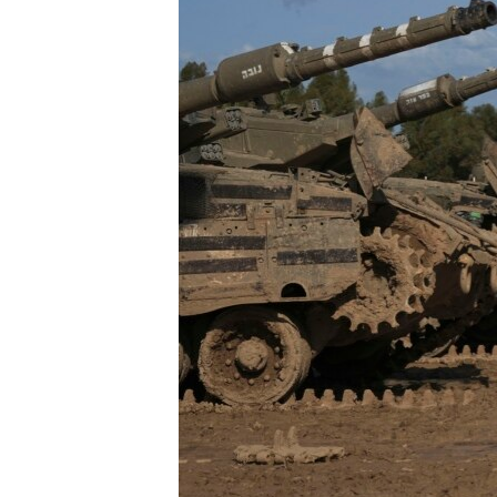
ПОБЕДИТЕЛЕЙ НЕ СУДЯТ?
КРЫМ.НЕПОКОРЕННЫЙ
ELIFBE
УКРАИНСКАЯ ПРОБЛЕМА КРЫМА