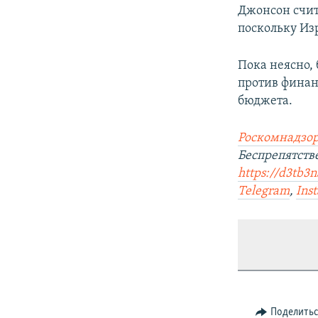
Джонсон счит
поскольку Из
Пока неясно,
против финан
бюджета.
Роскомнадзор
Беспрепятст
https://d3tb3
Telegram
,
Ins
Поделить