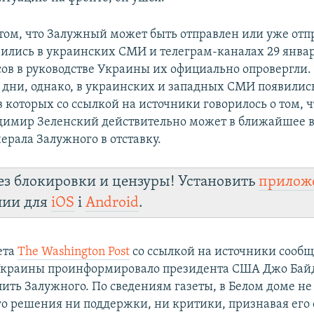
том, что Залужный может быть отправлен или уже отп
явились в украинских СМИ и телеграм-каналах 29 январ
сов в руководстве Украины их официально опровергли.
дни, однако, в украинских и западных СМИ появилис
 которых со ссылкой на источники говорилось о том, 
димир Зеленский действительно может в ближайшее 
ерала Залужного в отставку.
ез блокировки и цензуры! Установить
прилож
лии для
iOS
і
Android
.
ета
The Washington Post
со ссылкой на источники сообщи
Украины проинформировало президента США Джо Бай
ить Залужного. По сведениям газеты, в Белом доме н
ого решения ни поддержки, ни критики, признавая ег