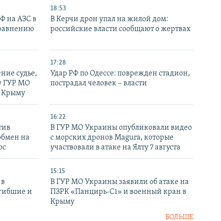
18:53
РФ на АЗС в
В Керчи дрон упал на жилой дом:
сравнению
российские власти сообщают о жертвах
17:28
ние судье,
Удар РФ по Одессе: поврежден стадион,
у ГУР МО
пострадал человек – власти
в Крыму
16:22
тив
В ГУР МО Украины опубликовали видео
обмен на
с морских дронов Magura, которые
ос
участвовали в атаке на Ялту 7 августа
15:15
 в
В ГУР МО Украины заявили об атаке на
огибшие и
ПЗРК «Панцирь-С1» и военный кран в
Крыму
БОЛЬШЕ