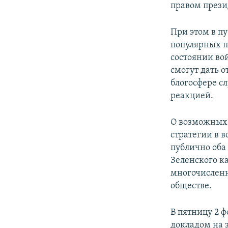
правом прези
При этом в пу
популярных п
состоянии во
смогут дать 
блогосфере с
реакцией.
О возможных 
стратегии в в
публично оба
Зеленского к
многочисленн
обществе.
В пятницу 2 ф
докладом на 