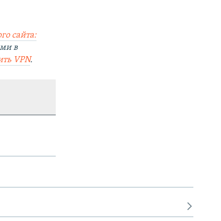
го сайта:
ями в
ить VPN
.