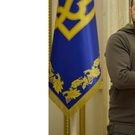
ПОБЕДИТЕЛЕЙ НЕ СУДЯТ?
КРЫМ.НЕПОКОРЕННЫЙ
ELIFBE
УКРАИНСКАЯ ПРОБЛЕМА КРЫМА