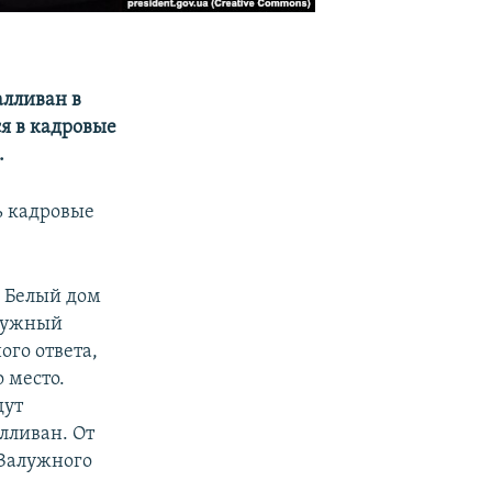
алливан в
я в кадровые
.
ь кадровые
н Белый дом
алужный
ого ответа,
 место.
дут
лливан. От
 Залужного