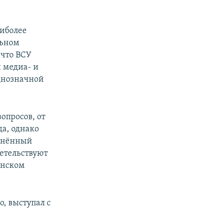
аиболее
льном
 что ВСУ
 медиа- и
однозначной
опросов, от
да, однако
чинённый
детельствуют
инском
о, выступал с