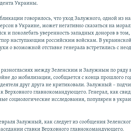
дента Украины.
бликации говорилось, что уход Залужного, одной из н
ерсон в Украине, может негативно сказаться на мора
йск и поколебать уверенность западных доноров в том,
отпор наступающим российским войскам. В украинской
лухи о возможной отставке генерала встретились с не
разногласиях между Зеленским и Залужным по ряду в
ойне до мобилизации, сообщается с конца прошлого го
 деятеля друг друга не критиковали. Залужный – под
ак Верховного главнокомандующего. Генерал, как сви
ые социологические исследования, популярен в укра
евраля Залужный, как следует из сообщения Зеленског
заседании ставки Верховного главнокомандующего.