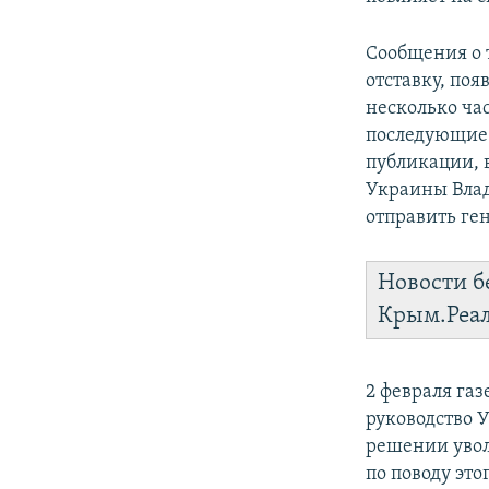
Сообщения о 
отставку, по
несколько ча
последующие 
публикации, в
Украины Вла
отправить ген
Новости б
Крым.Реа
2 февраля газ
руководство 
решении увол
по поводу эт