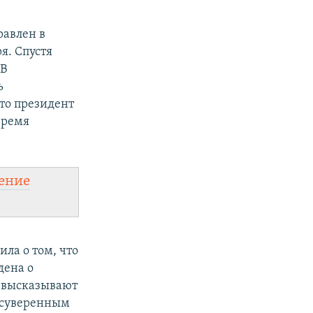
равлен в
я. Спустя
 В
ь
что президент
время
ение
ла о том, что
дена о
е высказывают
о суверенным