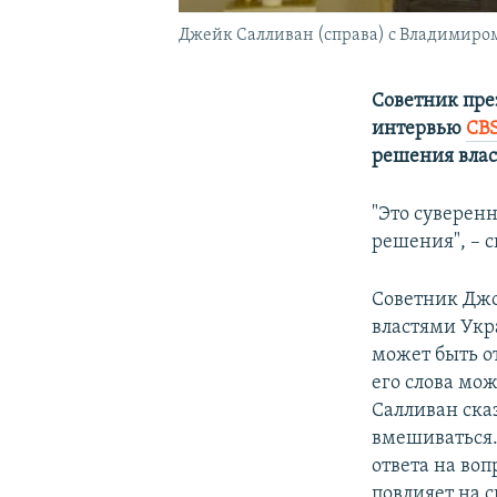
Джейк Салливан (справа) с Владимиро
Советник пре
интервью
CBS
решения вла
"Это суверен
решения", – с
Советник Джо
властями Укр
может быть от
его слова мож
Салливан ска
вмешиваться.
ответа на во
повлияет на 