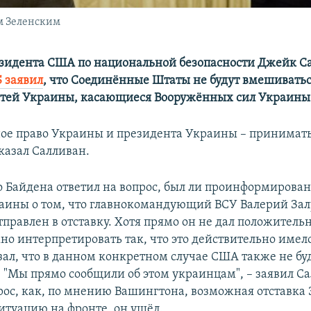
м Зеленским
зидента США по национальной безопасности Джейк С
 заявил
, что Соединённые Штаты не будут вмешиватьс
стей Украины, касающиеся Вооружённых сил Украины
ное право Украины и президента Украины – принимат
казал Салливан.
 Байдена ответил на вопрос, был ли проинформирова
аины о том, что главнокомандующий ВСУ Валерий З
правлен в отставку. Хотя прямо он не дал положительн
но интерпретировать так, что это действительно имело
зал, что в данном конкретном случае США также не бу
 "Мы прямо сообщили об этом украинцам", – заявил Са
прос, как, по мнению Вашингтона, возможная отставка
ситуацию на фронте, он ушёл.