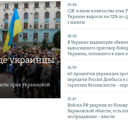
19:46
CIR: в июле количество атак 
Украине выросло на 72% по 
с июнем
18:02
В Украине выдвинули обвине
выносившего приговор бойц
Украины, попавшего в плен 
где украинцы
16:59
60 процентов украинцев про
передачи России Донбасса в 
щиты прав украинской
гарантии безопасности – опр
15:47
Войска РФ ударили по Изюму
Харьковской области, есть п
пострадавшие – власти