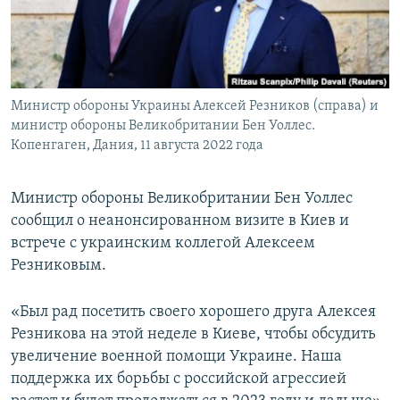
ПРИСОЕДИНЯЙТЕСЬ!
ПОБЕДИТЕЛЕЙ НЕ СУДЯТ?
КРЫМ.НЕПОКОРЕННЫЙ
ELIFBE
Министр обороны Украины Алексей Резников (справа) и
УКРАИНСКАЯ ПРОБЛЕМА КРЫМА
министр обороны Великобритании Бен Уоллес.
Все сайты RFE/RL
Копенгаген, Дания, 11 августа 2022 года
Министр обороны Великобритании Бен Уоллес
сообщил о неанонсированном визите в Киев и
встрече с украинским коллегой Алексеем
Резниковым.
«Был рад посетить своего хорошего друга Алексея
Резникова на этой неделе в Киеве, чтобы обсудить
увеличение военной помощи Украине. Наша
поддержка их борьбы с российской агрессией