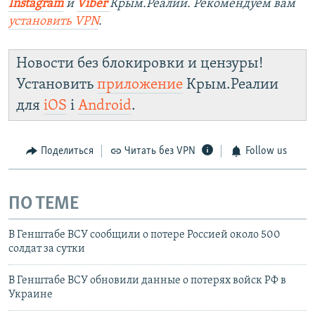
Instagram
и
Viber
Крым.Реалии. Рекомендуем вам
установить
VPN
.
Новости без блокировки и цензуры!
Установить
приложение
Крым.Реалии
для
iOS
і
Android
.
Поделиться
Читать без VPN
Follow us
ПО ТЕМЕ
В Генштабе ВСУ сообщили о потере Россией около 500
солдат за сутки
В Генштабе ВСУ обновили данные о потерях войск РФ в
Украине