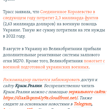
Трасс заявила, что
Соединенное Королевство в
следующем году потратит 2,3 миллиарда фунтов
(2,63 миллиарда долларов) на военную помощь
Украине. Такую же сумму потратили на эти нужды
в 2022 году.
В августе в Украину из Великобритании прибыли
дополнительные реактивные системы залпового
огня M270. Кроме того, Великобритания
помогает с
военной подготовкой украинских военных
.
Роскомнадзор пытается заблокировать
доступ к
сайту
Крым.Реалии
.
Беспрепятственно читать
Крым.Реалии можно с помощью
зеркального сайта:
https://d1axlkqxm41y9z.cloudfront.net/
. ​
Также
следите за основными новостями в
Telegram
,