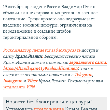
19 октября президент России Владимир Путин
объявил в аннексированных регионах военное
положение. Среди прочего оно подразумевает
введение военной цензуры, ограничения на
передвижение и создание штабов
территориальной обороны.
Роскомнадзор пытается заблокировать
доступ к
сайту
Крым.Реалии
.
Беспрепятственно читать
Крым.Реалии мож
но с помощью
зеркального сайта:
https://d1axlkqxm41y9z.cloudfront.net/
. ​
Также
следите за основными новостями в
Telegram
,
Instagra
m
и
Viber
Крым.Реалии. Рекомендуем вам
установить
VPN
.
Новости без блокировки и цензуры!
Установить
приложение
Крым.Реалии