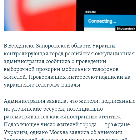
ПРИСОЕДИНЯЙТЕСЬ!
ПОБЕДИТЕЛЕЙ НЕ СУДЯТ?
КРЫМ.НЕПОКОРЕННЫЙ
ELIFBE
УКРАИНСКАЯ ПРОБЛЕМА КРЫМА
В Бердянске Запорожской области Украины
Все сайты RFE/RL
контролирующая город российская оккупационная
администрация сообщила о проведении
выборочной проверки мобильных телефонов
жителей. Проверяющих интересуют подписки на
украинские телеграм-каналы.
Администрация заявила, что жители, подписанные
на украинские ресурсы, потенциально
рассматриваются как «иностранные агенты».
Подавляющее число жителей города — граждане
Украины, однако Москва заявила об аннексии