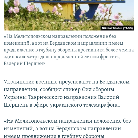
ПРИСОЕДИНЯЙТЕСЬ!
ПОБЕДИТЕЛЕЙ НЕ СУДЯТ?
КРЫМ.НЕПОКОРЕННЫЙ
ELIFBE
«На Мелитопольском направлении положение без
УКРАИНСКАЯ ПРОБЛЕМА КРЫМА
изменений, а вот на Бердянском направлении имеем
Все сайты RFE/RL
продвижение в глубину обороны противника более чем на
один километр вдоль определенной линии фронта», –
Валерий Шершень
Украинские военные преуспевают на Бердянском
направлении, сообщил спикер Сил обороны
Украины Таврического направления Валерий
Шершень в эфире украинского телемарафона.
«На Мелитопольском направлении положение без
изменений, а вот на Бердянском направлении
имеем продвижение в глубину обороны