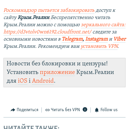
Роскомнадзор пытается заблокировать
доступ к
сайту
Крым.Реалии
.
Беспрепятственно читать
Крым.Реалии можно с помощью
зеркального сайта:
https://d3vtolv0wn6192.cloudfront.net/
следите за
основными новостями в
Telegram
,
Instagram
и
Viber
Крым.Реалии. Рекомендуем вам
установить VPN
.
Новости без блокировки и цензуры!
Установить
приложение
Крым.Реалии
для
iOS
і
Android
.
Поделиться
Читать без VPN
Follow us