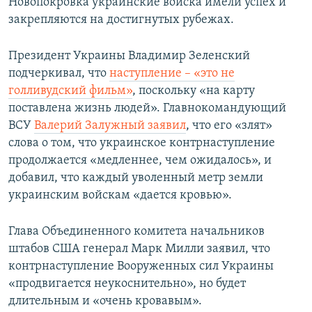
Новопокровка украинские войска имели успех и
закрепляются на достигнутых рубежах.
Президент Украины Владимир Зеленский
подчеркивал, что
наступление – «это не
голливудский фильм»
, поскольку «на карту
поставлена жизнь людей». Главнокомандующий
ВСУ
Валерий Залужный заявил
, что его «злят»
слова о том, что украинское контрнаступление
продолжается «медленнее, чем ожидалось», и
добавил, что каждый уволенный метр земли
украинским войскам «дается кровью».
Глава Объединенного комитета начальников
штабов США генерал Марк Милли заявил, что
контрнаступление Вооруженных сил Украины
«продвигается неукоснительно», но будет
длительным и «очень кровавым».