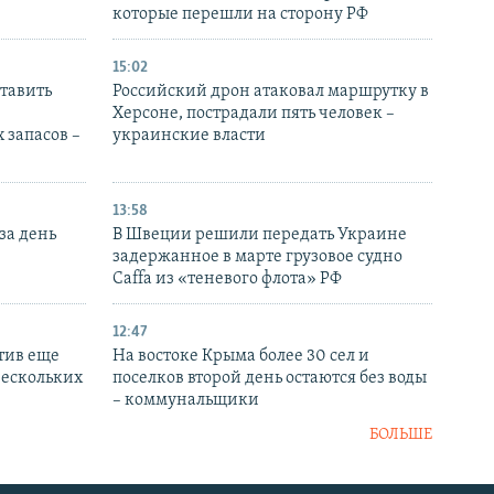
которые перешли на сторону РФ
15:02
тавить
Российский дрон атаковал маршрутку в
Херсоне, пострадали пять человек –
 запасов –
украинские власти
13:58
за день
В Швеции решили передать Украине
задержанное в марте грузовое судно
Caffa из «теневого флота» РФ
12:47
тив еще
На востоке Крыма более 30 сел и
нескольких
поселков второй день остаются без воды
– коммунальщики
БОЛЬШЕ