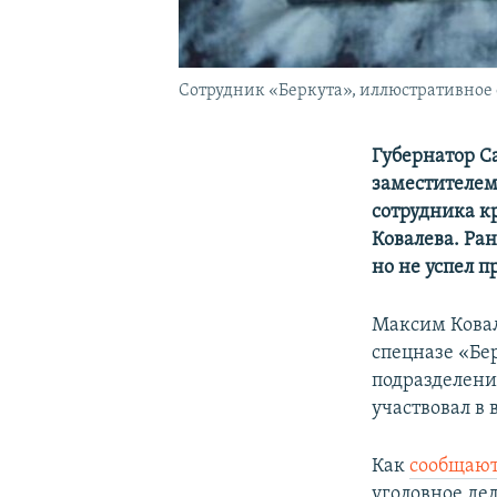
Сотрудник «Беркута», иллюстративное 
Губернатор С
заместителем
сотрудника к
Ковалева. Ра
но не успел п
Максим Ковал
спецназе «Бе
подразделени
участвовал в 
Как
сообщают
уголовное дел