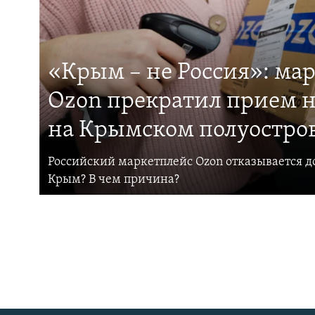
«Крым – не Россия»: ма
Ozon прекратил прием н
на Крымском полуостро
Российский маркетплейс Ozon отказывается до
Крым? В чем причина?