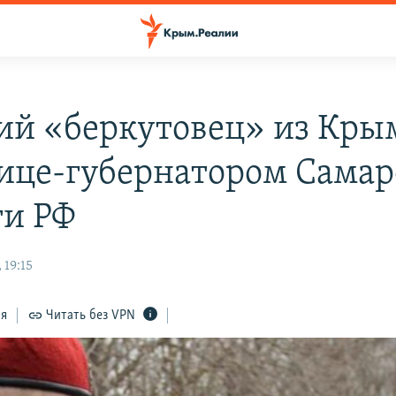
й «беркутовец» из Кры
вице-губернатором Сама
ти РФ
 19:15
ся
Читать без VPN