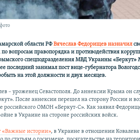
фото
амарской области РФ
Вячеслав Федорищев назначил
св
 по вопросам правопорядка и противодействия корру
рымского спецподразделения МВД Украины «Беркут»
нее последний занимал пост вице-губернатора Вологодс
робыть на этой должности и двух месяцев.
ев – уроженец Севастополя. До аннексии Крыма он сл
ркут». После аннексии перешел на сторону России и во
е российского ОМОН «Беркут-С». Как заявил Федорище
войне в Украине на стороне российских войск.
 «Важные истории»
, в Украине в отношении Ковалева
о по статьям о госизмене, посягательстве на террито