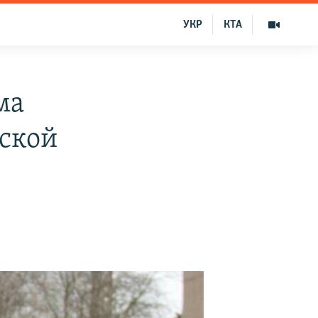
УКР
КТА
ма
рской