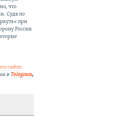
но, что
и. Судя по
еркута» при
орону России
которые
го сайта:
ми в
Telegram
,