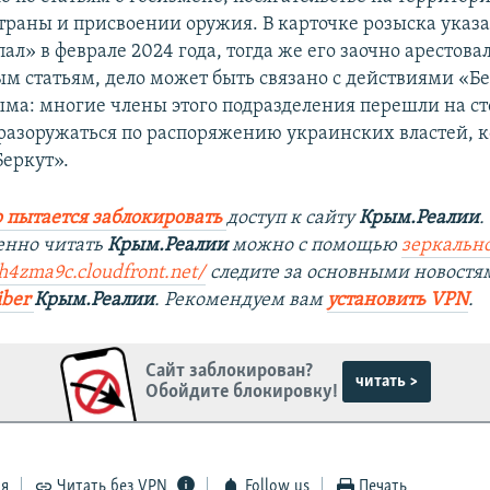
траны и присвоении оружия. В карточке розыска указа
ал» в феврале 2024 года, тогда же его заочно арестовал
м статьям, дело может быть связано с действиями «Б
ма: многие члены этого подразделения перешли на ст
 разоружаться по распоряжению украинских властей, 
Беркут».
 пытается заблокировать
доступ к сайту
Крым.Реалии
.
енно читать
Крым.Реалии
можно с помощью
зеркально
th4zma9c.cloudfront.net/
следите за основными новостя
iber
Крым.Реалии
. Рекомендуем вам
установить VPN
.
Сайт заблокирован?
читать >
Обойдите блокировку!
ся
Читать без VPN
Follow us
Печать