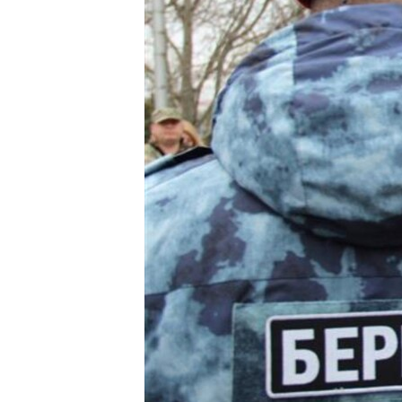
ПОБЕДИТЕЛЕЙ НЕ СУДЯТ?
КРЫМ.НЕПОКОРЕННЫЙ
ELIFBE
УКРАИНСКАЯ ПРОБЛЕМА КРЫМА