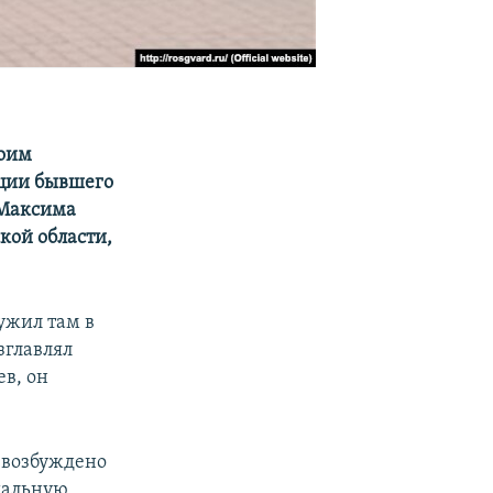
оим
пции бывшего
 Максима
кой области,
ужил там в
зглавлял
в, он
 возбуждено
риальную