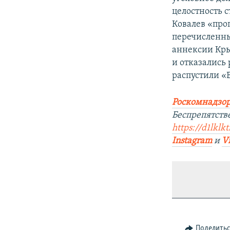
целостность с
Ковалев «проп
перечисленны
аннексии Кры
и отказались
распустили «
Роскомнадзор
Беспрепятств
https://d1lklk
Instagram
и
V
Поделить