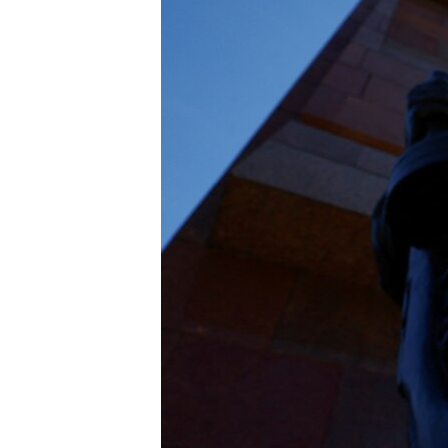
ПОБЕДИТЕЛЕЙ НЕ СУДЯТ?
КРЫМ.НЕПОКОРЕННЫЙ
ELIFBE
УКРАИНСКАЯ ПРОБЛЕМА КРЫМА