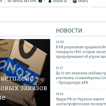
ся
Читать без VPN
Follow us
Печать
НОВОСТИ
23:00
В РФ разрешили продавать б
стандарта 1990-х годов: эксп
предупреждают об угрозе зд
21:27
До 10 лет лишения свободы г
ркетплейс
участнику «Самообороны Се
– Прокуратура АРК
овых заказов
19:42
ве
Удары РФ по Украине имеют
«катастрофические последст