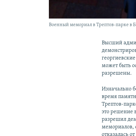
Военный мемориал в Трептов-парке в Бе
Высший админ
демонстриров
георгиевские
может быть о
разрешены.
Изначально б
время памятн
Трептов-парк
это решение 
разрешил дем
мемориалов, 
отказалась о