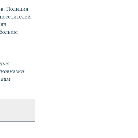
ов. Полиция
 посетителей
сяч
 больше
ощью
основными
 вам