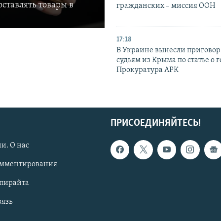
ставлять товары в
гражданских – миссия ООН
17:18
В Украине вынесли приговор
судьям из Крыма по статье о 
Прокуратура АРК
ПРИСОЕДИНЯЙТЕСЬ!
и. О нас
омментирования
опирайта
вязь