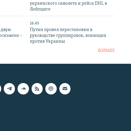
украинского самолета и рейса DHL в
Лейпциге
16:45
 двум
Путин провел перестановки в
госизмене –
руководстве группировок, воюющих
против Украины
БОЛЬШЕ