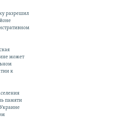
ску разрешил
айоне
нистративном
ская
ине может
льном
атии к
аселения
нь памяти
 Украине
ом