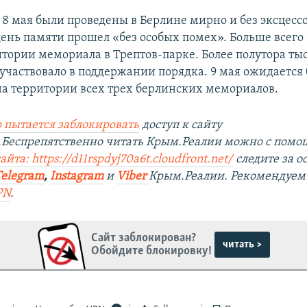
8 мая были проведены в Берлине мирно и без эксцесс
 день памяти прошел «без особых помех». Больше всего
итории мемориала в Трептов-парке. Более полутора ты
участвовало в поддержании порядка. 9 мая ожидается
на территории всех трех берлинских мемориалов.
 пытается заблокировать
доступ к сайту
.
Беспрепятственно читать Крым.Реалии можно с пом
йта: https://d11rspdyj70a6t.cloudfront.net/
следите за 
Telegram
,
Instagram
и
Viber
Крым.Реалии. Рекомендуем
PN
.
Сайт заблокирован?
читать >
Обойдите блокировку!