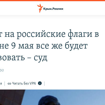
т на российские флаги в
е 9 мая все же будет
овать – суд
:30
ся
Читать без VPN