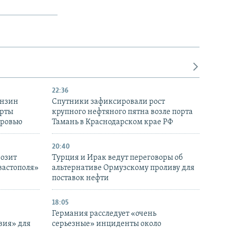
22:36
ензин
Спутники зафиксировали рост
ерты
крупного нефтяного пятна возле порта
оровью
Тамань в Краснодарском крае РФ
20:40
розит
Турция и Ирак ведут переговоры об
вастополя»
альтернативе Ормузскому проливу для
поставок нефти
18:05
Германия расследует «очень
вия» для
серьезные» инциденты около