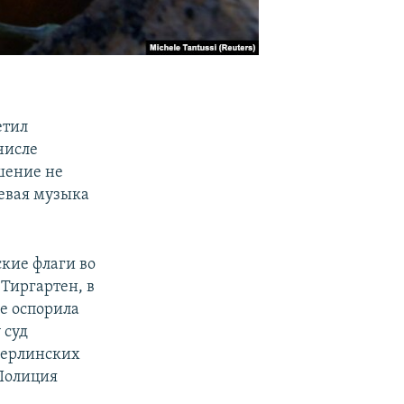
етил
числе
шение не
евая музыка
кие флаги во
Тиргартен, в
e оспорила
 суд
берлинских
Полиция