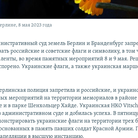
рлине, 8 мая 2023 года
истративный суд земель Берлин и Бранденбург запр
ать российские и советские флаги и символику, в том 
 ленты, во время памятных мероприятий 8 и 9 мая. Ре
спорено. Украинские флаги, а также украинская марш
ерлинская полиция запретила и российские, и украинс
ых мероприятий на территории мемориалов в районе 
е и в парке Шенхольцер Хайде. Украинская НКО Vitsch
в административном суде и добилась успеха. В пятницу
онстрировать украинские флаги на территории трех 
основанных в память павших солдат Красной Армии. 
т апелляции в высшую инстанцию.