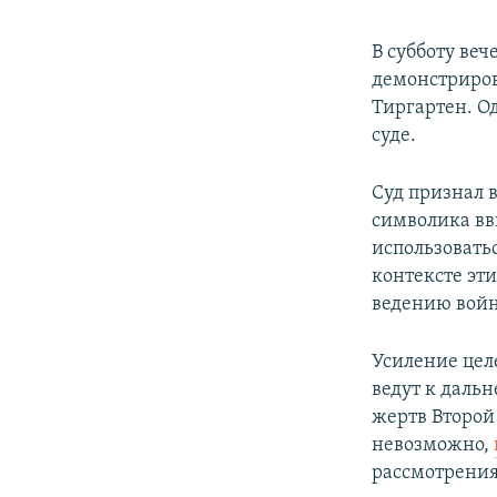
В субботу ве
демонстриров
Тиргартен. О
суде.
Суд признал 
символика в
использоватьс
контексте эт
ведению войны
Усиление цел
ведут к даль
жертв Второй
невозможно,
рассмотрения 