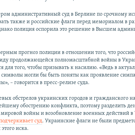
чером административный суд в Берлине по срочному и
ать также и российские флаги перед мемориалом в р
днако полиция оспорила это решение в Высшем адми
верным прогноз полиции в отношении того, что россий
виду продолжающейся полномасштабной войны в Укра
я для того, чтобы призывать к насилию. «Ведь в актуа
и символы могли бы быть поняты как проявление симп
», – говорится в пресс-релизе суда.
евых обстрелов украинских городов и гражданского н
нейшему обострению конфликта, поэтому разделить де
 мировой войны и возобновление военных действий в
подчеркивает суд
. Украинские флаги не были предмет
этого иска.