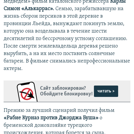
медведем» фильм каталонского режиссера
Карлы
Симон «Алькаррас».
Семью, зарабатывавшую на
жизнь сбором персиков в этой деревне в
провинции Льейда, вынуждают покинуть землю,
которую она возделывала в течение шести
десятилетий по бессрочному устному соглашению.
После смерти землевладельца деревья решено
вырубить, а на их место поставить солнечные
батареи. В фильме снимались непрофессиональные
актеры.
Сайт заблокирован?
читать >
Обойдите блокировку!
Премию за лучший сценарий получил фильм
«Рабие Курназ против Джорджа Буша»
о
бременской домохозяйке турецкого
происхождения, которая борется за сына,