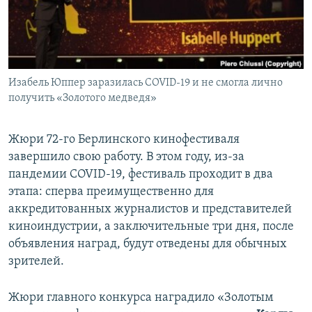
ПРИСОЕДИНЯЙТЕСЬ!
ПОБЕДИТЕЛЕЙ НЕ СУДЯТ?
КРЫМ.НЕПОКОРЕННЫЙ
ELIFBE
Изабель Юппер заразилась COVID-19 и не смогла лично
УКРАИНСКАЯ ПРОБЛЕМА КРЫМА
получить «Золотого медведя»
Все сайты RFE/RL
Жюри 72-го Берлинского кинофестиваля
завершило свою работу. В этом году, из-за
пандемии COVID-19, фестиваль проходит в два
этапа: сперва преимущественно для
аккредитованных журналистов и представителей
киноиндустрии, а заключительные три дня, после
объявления наград, будут отведены для обычных
зрителей.
Жюри главного конкурса наградило «Золотым