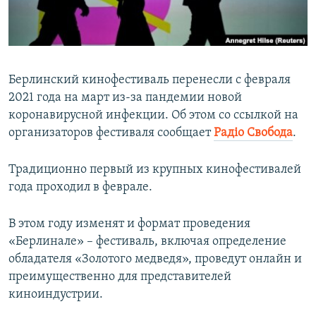
ПРИСОЕДИНЯЙТЕСЬ!
ПОБЕДИТЕЛЕЙ НЕ СУДЯТ?
КРЫМ.НЕПОКОРЕННЫЙ
ELIFBE
Берлинский кинофестиваль перенесли с февраля
УКРАИНСКАЯ ПРОБЛЕМА КРЫМА
2021 года на март из-за пандемии новой
Все сайты RFE/RL
коронавирусной инфекции. Об этом со ссылкой на
организаторов фестиваля сообщает
Радіо Свобода
.
Традиционно первый из крупных кинофестивалей
года проходил в феврале.
В этом году изменят и формат проведения
«Берлинале» – фестиваль, включая определение
обладателя «Золотого медведя», проведут онлайн и
преимущественно для представителей
киноиндустрии.